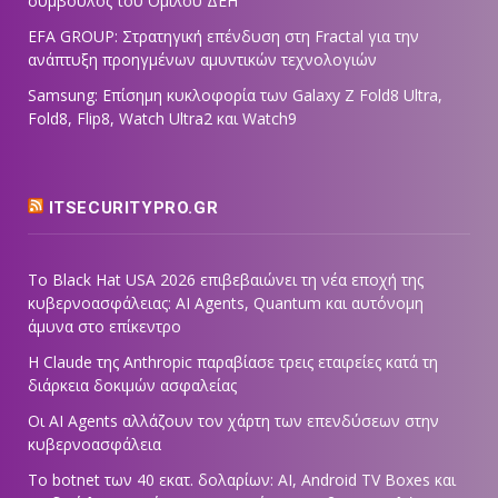
σύμβουλος του Ομίλου ΔΕΗ
EFA GROUP: Στρατηγική επένδυση στη Fractal για την
ανάπτυξη προηγμένων αμυντικών τεχνολογιών
Samsung: Επίσημη κυκλοφορία των Galaxy Z Fold8 Ultra,
Fold8, Flip8, Watch Ultra2 και Watch9
ITSECURITYPRO.GR
Το Black Hat USA 2026 επιβεβαιώνει τη νέα εποχή της
κυβερνοασφάλειας: AI Agents, Quantum και αυτόνομη
άμυνα στο επίκεντρο
Η Claude της Anthropic παραβίασε τρεις εταιρείες κατά τη
διάρκεια δοκιμών ασφαλείας
Οι AI Agents αλλάζουν τον χάρτη των επενδύσεων στην
κυβερνοασφάλεια
Το botnet των 40 εκατ. δολαρίων: AI, Android TV Boxes και