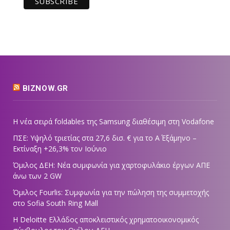
BIZNOW.GR
Η νέα σειρά foldables της Samsung διαθέσιμη στη Vodafone
ΠΣΕ: Υψηλό τριετίας στα 27,6 δισ. € για το Α΄ Εξάμηνο –
Εκτίναξη +26,3% τον Ιούνιο
Όμιλος ΔΕΗ: Νέα συμφωνία για χαρτοφυλάκιο έργων ΑΠΕ
άνω των 2 GW
Όμιλος Fourlis: Συμφωνία για την πώληση της συμμετοχής
στο Sofia South Ring Mall
Η Deloitte Ελλάδος αποκλειστικός χρηματοοικονομικός