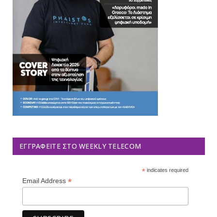
ΕΓΓΡΑΦΕΊΤΕ ΣΤΟ WEEKLY TELECOM
*
indicates required
*
Email Address