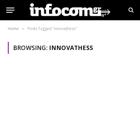
Home
Posts Tagged "innovathess"
»
BROWSING:
INNOVATHESS