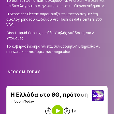
Το botnet των 40 εκατ. δολαρίων: AI, Android TV Boxes και
παιδικό λογισμικό στην υπηρεσία του κυβερνοεγκλήματος
Η Schneider Electric παρουσιάζει πρωτοποριακή μελέτη
αξιολόγησης του κινδύνου Arc Flash σε data centers 800
VDC,
Direct Liquid Cooling – Ψύξη Υψηλής Απόδοσης για AI
Υποδομές
Το κυβερνοέγκλημα γίνεται συνδρομητική υπηρεσία: AI,
malware και υποδομές «ως υπηρεσία»
INFOCOM TODAY