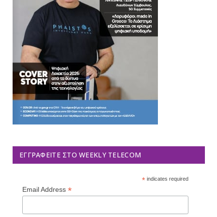
ΕΓΓΡΑΦΕΊΤΕ ΣΤΟ WEEKLY TELECOM
*
indicates required
*
Email Address