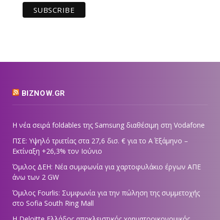
BIZNOW.GR
Η νέα σειρά foldables της Samsung διαθέσιμη στη Vodafone
ΠΣΕ: Υψηλό τριετίας στα 27,6 δισ. € για το Α΄ Εξάμηνο –
Εκτίναξη +26,3% τον Ιούνιο
Όμιλος ΔΕΗ: Νέα συμφωνία για χαρτοφυλάκιο έργων ΑΠΕ
άνω των 2 GW
Όμιλος Fourlis: Συμφωνία για την πώληση της συμμετοχής
στο Sofia South Ring Mall
Η Deloitte Ελλάδος αποκλειστικός χρηματοοικονομικός