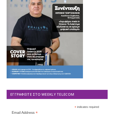
ΕΓΓΡΑΦΕΊΤΕ ΣΤΟ WEEKLY TELECOM
*
indicates required
*
Email Address