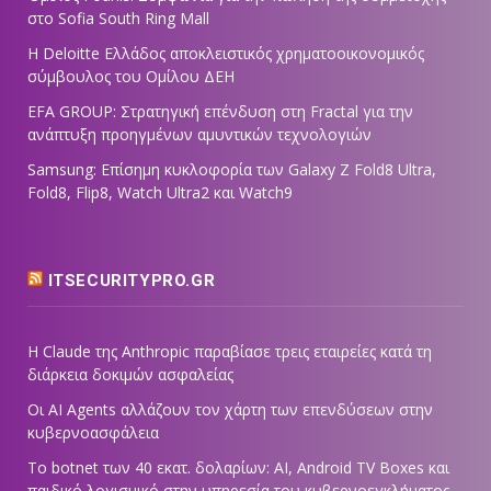
στο Sofia South Ring Mall
Η Deloitte Ελλάδος αποκλειστικός χρηματοοικονομικός
σύμβουλος του Ομίλου ΔΕΗ
EFA GROUP: Στρατηγική επένδυση στη Fractal για την
ανάπτυξη προηγμένων αμυντικών τεχνολογιών
Samsung: Επίσημη κυκλοφορία των Galaxy Z Fold8 Ultra,
Fold8, Flip8, Watch Ultra2 και Watch9
ITSECURITYPRO.GR
Η Claude της Anthropic παραβίασε τρεις εταιρείες κατά τη
διάρκεια δοκιμών ασφαλείας
Οι AI Agents αλλάζουν τον χάρτη των επενδύσεων στην
κυβερνοασφάλεια
Το botnet των 40 εκατ. δολαρίων: AI, Android TV Boxes και
παιδικό λογισμικό στην υπηρεσία του κυβερνοεγκλήματος