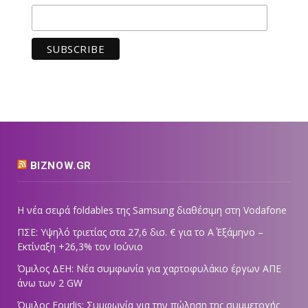
BIZNOW.GR
Η νέα σειρά foldables της Samsung διαθέσιμη στη Vodafone
ΠΣΕ: Υψηλό τριετίας στα 27,6 δισ. € για το Α΄ Εξάμηνο –
Εκτίναξη +26,3% τον Ιούνιο
Όμιλος ΔΕΗ: Νέα συμφωνία για χαρτοφυλάκιο έργων ΑΠΕ
άνω των 2 GW
Όμιλος Fourlis: Συμφωνία για την πώληση της συμμετοχής