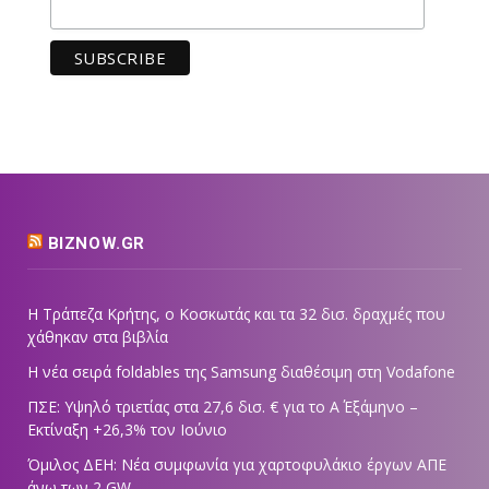
BIZNOW.GR
Η Τράπεζα Κρήτης, ο Κοσκωτάς και τα 32 δισ. δραχμές που
χάθηκαν στα βιβλία
Η νέα σειρά foldables της Samsung διαθέσιμη στη Vodafone
ΠΣΕ: Υψηλό τριετίας στα 27,6 δισ. € για το Α΄ Εξάμηνο –
Εκτίναξη +26,3% τον Ιούνιο
Όμιλος ΔΕΗ: Νέα συμφωνία για χαρτοφυλάκιο έργων ΑΠΕ
άνω των 2 GW