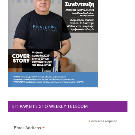
ΕΓΓΡΑΦΕΊΤΕ ΣΤΟ WEEKLY TELECOM
*
indicates required
*
Email Address