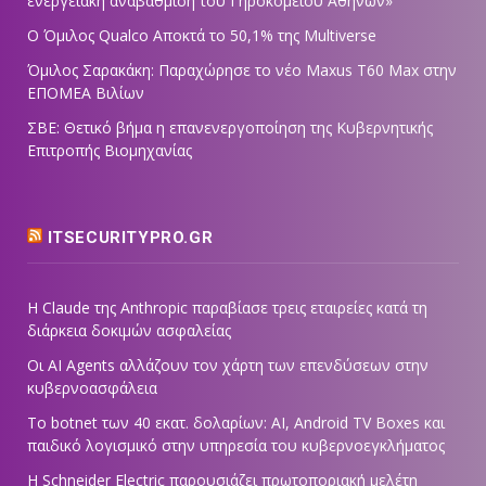
ενεργειακή αναβάθμιση του Γηροκομείου Αθηνών»
Ο Όμιλος Qualco Αποκτά το 50,1% της Multiverse
Όμιλος Σαρακάκη: Παραχώρησε το νέο Maxus T60 Max στην
ΕΠΟΜΕΑ Βιλίων
ΣΒΕ: Θετικό βήμα η επανενεργοποίηση της Κυβερνητικής
Επιτροπής Βιομηχανίας
ITSECURITYPRO.GR
Η Claude της Anthropic παραβίασε τρεις εταιρείες κατά τη
διάρκεια δοκιμών ασφαλείας
Οι AI Agents αλλάζουν τον χάρτη των επενδύσεων στην
κυβερνοασφάλεια
Το botnet των 40 εκατ. δολαρίων: AI, Android TV Boxes και
παιδικό λογισμικό στην υπηρεσία του κυβερνοεγκλήματος
Η Schneider Electric παρουσιάζει πρωτοποριακή μελέτη