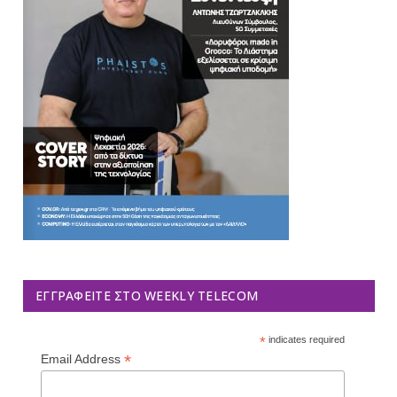
ΕΓΓΡΑΦΕΊΤΕ ΣΤΟ WEEKLY TELECOM
*
indicates required
*
Email Address