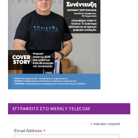
ΕΓΓΡΑΦΕΊΤΕ ΣΤΟ WEEKLY TELECOM
*
indicates required
*
Email Address