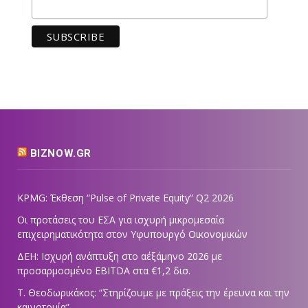
BIZNOW.GR
KPMG: Έκθεση “Pulse of Private Equity” Q2 2026
Οι προτάσεις του ΕΣΑ για ισχυρή μικρομεσαία
επιχειρηματικότητα στον Υφυπουργό Οικονομικών
ΔΕΗ: Ισχυρή ανάπτυξη στο α΄εξάμηνο 2026 με
προσαρμοσμένο EBITDA στα €1,2 δισ.
Τ. Θεοδωρικάκος: “Στηρίζουμε με πράξεις την έρευνα και την
καινοτομία”