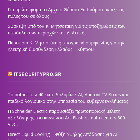
Για πρώτη φορά το Αρχαίο Θέατρο Επιδαύρου άνοιξε τις
πύλες του σε όλους
Σύσκεψη υπό τον Κ. Μητσοτάκη για τις αποζημιώσεις των
πυρόπληκτων περιοχών της Δ. Αττικής
Παρουσία Κ. Μητσοτάκη η υπογραφή συμφωνίας για την
ηλεκτρική διασύνδεση Ελλάδας – Κύπρου
ITSECURITYPRO.GR
Το botnet των 40 εκατ. δολαρίων: AI, Android TV Boxes και
παιδικό λογισμικό στην υπηρεσία του κυβερνοεγκλήματος
Η Schneider Electric παρουσιάζει πρωτοποριακή μελέτη
αξιολόγησης του κινδύνου Arc Flash σε data centers 800
VDC,
Direct Liquid Cooling – Ψύξη Υψηλής Απόδοσης για AI