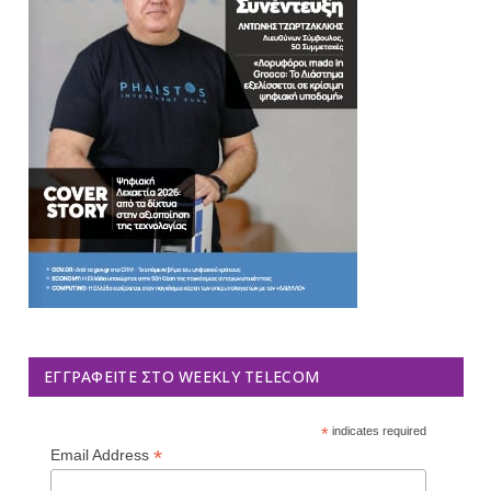
ΕΓΓΡΑΦΕΊΤΕ ΣΤΟ WEEKLY TELECOM
*
indicates required
*
Email Address