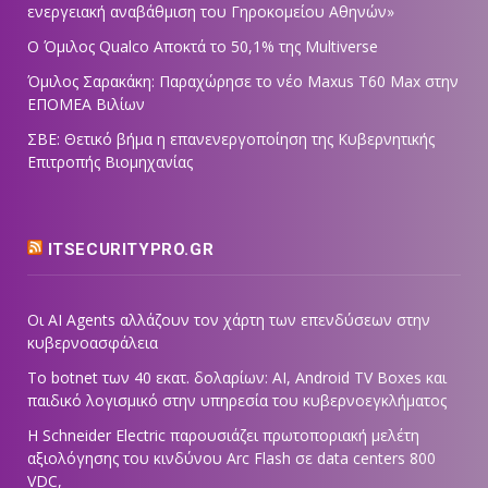
ενεργειακή αναβάθμιση του Γηροκομείου Αθηνών»
Ο Όμιλος Qualco Αποκτά το 50,1% της Multiverse
Όμιλος Σαρακάκη: Παραχώρησε το νέο Maxus T60 Max στην
ΕΠΟΜΕΑ Βιλίων
ΣΒΕ: Θετικό βήμα η επανενεργοποίηση της Κυβερνητικής
Επιτροπής Βιομηχανίας
ITSECURITYPRO.GR
Οι AI Agents αλλάζουν τον χάρτη των επενδύσεων στην
κυβερνοασφάλεια
Το botnet των 40 εκατ. δολαρίων: AI, Android TV Boxes και
παιδικό λογισμικό στην υπηρεσία του κυβερνοεγκλήματος
Η Schneider Electric παρουσιάζει πρωτοποριακή μελέτη
αξιολόγησης του κινδύνου Arc Flash σε data centers 800
VDC,