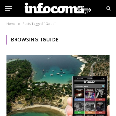
Home
Posts Tagged "iGuide"
»
BROWSING:
IGUIDE