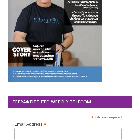
ΕΓΓΡΑΦΕΊΤΕ ΣΤΟ WEEKLY TELECOM
*
indicates required
*
Email Address