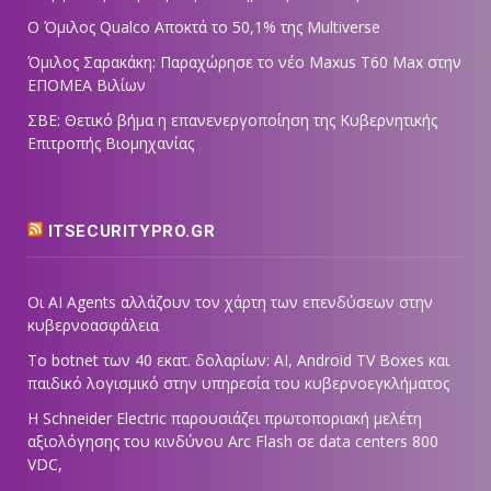
Ο Όμιλος Qualco Αποκτά το 50,1% της Multiverse
Όμιλος Σαρακάκη: Παραχώρησε το νέο Maxus T60 Max στην
ΕΠΟΜΕΑ Βιλίων
ΣΒΕ: Θετικό βήμα η επανενεργοποίηση της Κυβερνητικής
Επιτροπής Βιομηχανίας
ITSECURITYPRO.GR
Οι AI Agents αλλάζουν τον χάρτη των επενδύσεων στην
κυβερνοασφάλεια
Το botnet των 40 εκατ. δολαρίων: AI, Android TV Boxes και
παιδικό λογισμικό στην υπηρεσία του κυβερνοεγκλήματος
Η Schneider Electric παρουσιάζει πρωτοποριακή μελέτη
αξιολόγησης του κινδύνου Arc Flash σε data centers 800
VDC,