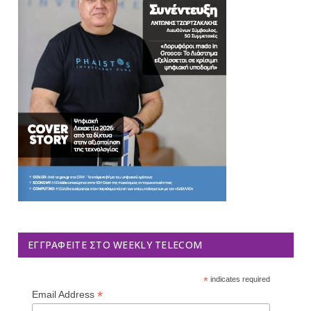
ΕΓΓΡΑΦΕΊΤΕ ΣΤΟ WEEKLY TELECOM
*
indicates required
*
Email Address