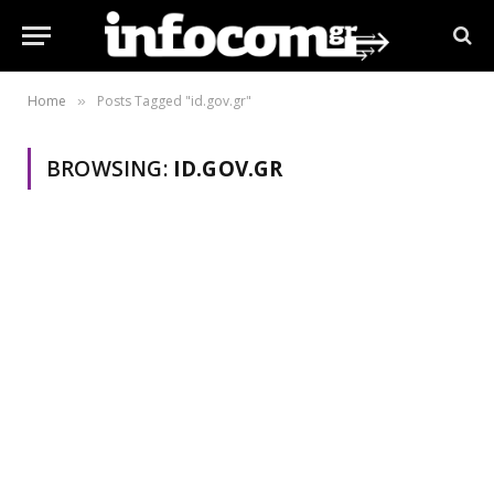
Home
Posts Tagged "id.gov.gr"
»
BROWSING:
ID.GOV.GR