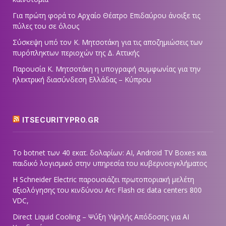
Για πρώτη φορά το Αρχαίο Θέατρο Επιδαύρου άνοιξε τις
πύλες του σε όλους
Σύσκεψη υπό τον Κ. Μητσοτάκη για τις αποζημιώσεις των
πυρόπληκτων περιοχών της Δ. Αττικής
Παρουσία Κ. Μητσοτάκη η υπογραφή συμφωνίας για την
ηλεκτρική διασύνδεση Ελλάδας – Κύπρου
ITSECURITYPRO.GR
Το botnet των 40 εκατ. δολαρίων: AI, Android TV Boxes και
παιδικό λογισμικό στην υπηρεσία του κυβερνοεγκλήματος
Η Schneider Electric παρουσιάζει πρωτοποριακή μελέτη
αξιολόγησης του κινδύνου Arc Flash σε data centers 800
VDC,
Direct Liquid Cooling – Ψύξη Υψηλής Απόδοσης για AI