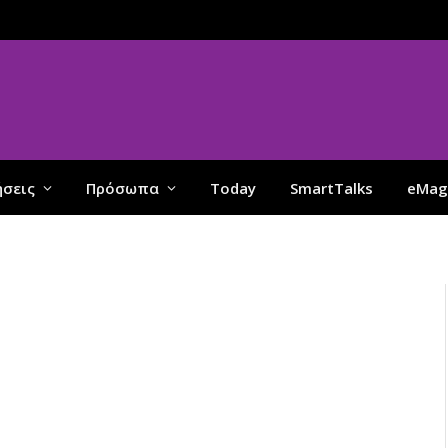
ήσεις
Πρόσωπα
Today
SmartTalks
eMag