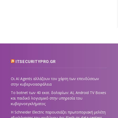
ITSECURITYPRO.GR
Οι AI Agents αλλάζουν τον χάρτη των επενδύσεων
στην κυβερνοασφάλεια
Το botnet των 40 εκατ. δολαρίων: AI, Android TV Boxes
και παιδικό λογισμικό στην υπηρεσία του
κυβερνοεγκλήματος
Η Schneider Electric παρουσιάζει πρωτοποριακή μελέτη
αξιολόγησης του κινδύνου Arc Flash σε data centers