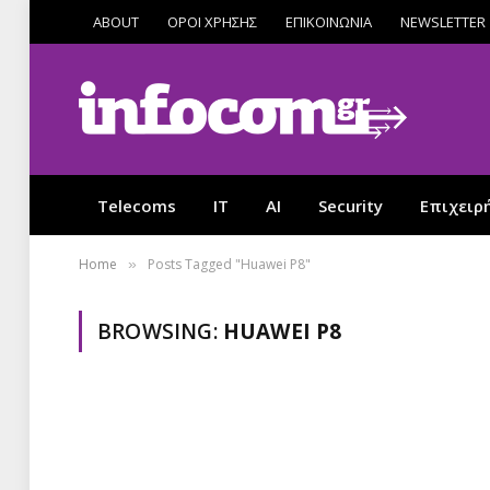
ABOUT
ΟΡΟΙ ΧΡΗΣΗΣ
ΕΠΙΚΟΙΝΩΝΙΑ
NEWSLETTER
Telecoms
IT
AI
Security
Επιχειρ
Home
Posts Tagged "Huawei P8"
»
BROWSING:
HUAWEI P8