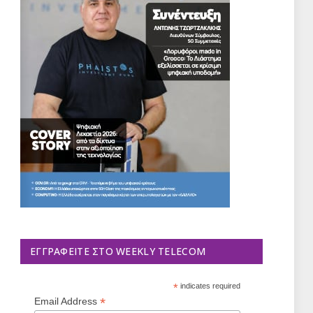
ΕΓΓΡΑΦΕΊΤΕ ΣΤΟ WEEKLY TELECOM
*
indicates required
*
Email Address