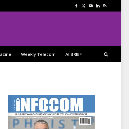
Facebook
X
YouTube
LinkedIn
RSS
(Twitter)
azine
Weekly Telecom
AI.BRIEF