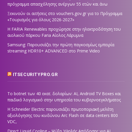
πρόγραμμα απασχόλησης ανέργων 55 ετών και άνω
Ξεκινούν οι αιτήσεις στο vouchers.gov.gr για το Πρόγραμμα
«Τουρισμός για όλους 2026-2027»
Η FARIA Renewables προχώρησε στην ηλεκτροδότηση του
αιολικού πάρκου Faria Αίολος Λάρυμνα
Samsung: Παρουσιάζει την πρώτη παγκοσμίως εμπειρία
streaming HDR10+ ADVANCED στο Prime Video
ITSECURITYPRO.GR
Το botnet των 40 εκατ. δολαρίων: AI, Android TV Boxes και
παιδικό λογισμικό στην υπηρεσία του κυβερνοεγκλήματος
Η Schneider Electric παρουσιάζει πρωτοποριακή μελέτη
αξιολόγησης του κινδύνου Arc Flash σε data centers 800
VDC,
Direct Liquid Cooling – Ψύξη Υψηλής Απόδοσης για AI