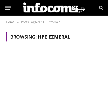
Home
Posts Tagged "HPE Ezmeral"
»
BROWSING:
HPE EZMERAL