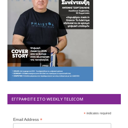
ΕΓΓΡΑΦΕΊΤΕ ΣΤΟ WEEKLY TELECOM
*
indicates required
*
Email Address