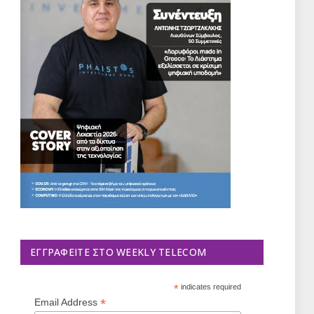
ΕΓΓΡΑΦΕΊΤΕ ΣΤΟ WEEKLY TELECOM
*
indicates required
*
Email Address