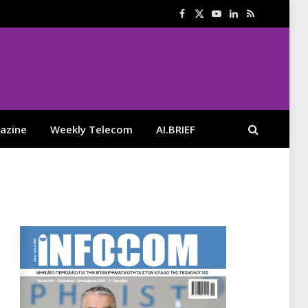
Facebook
X
YouTube
LinkedIn
RSS
(Twitter)
azine
Weekly Telecom
AI.BRIEF