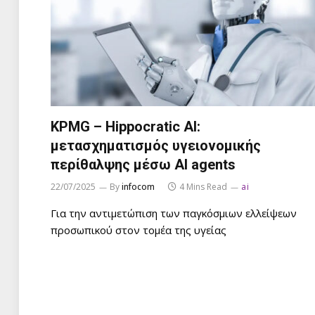
KPMG – Hippocratic AI:
μετασχηματισμός υγειονομικής
περίθαλψης μέσω AI agents
22/07/2025
By
infocom
4 Mins Read
ai
Για την αντιμετώπιση των παγκόσμιων ελλείψεων
προσωπικού στον τομέα της υγείας