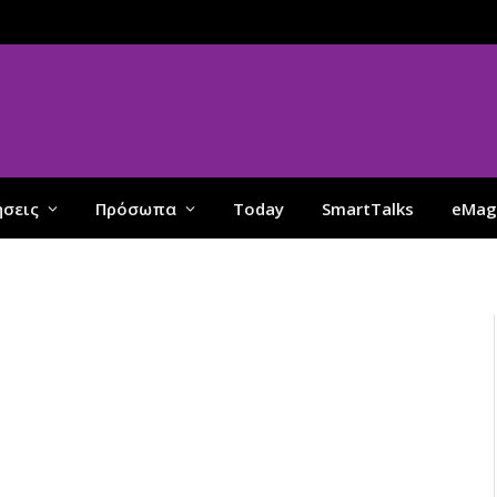
ήσεις
Πρόσωπα
Today
SmartTalks
eMag