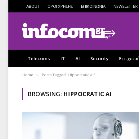
ABOUT
ΟΡΟΙ ΧΡΗΣΗΣ
ΕΠΙΚΟΙΝΩΝΙΑ
NEWSLETTER
Telecoms
IT
AI
Security
Επιχειρ
Home
Posts Tagged "Hippocratic AI"
»
BROWSING:
HIPPOCRATIC AI