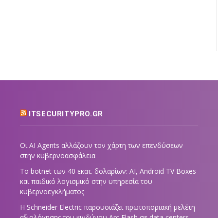
ITSECURITYPRO.GR
Οι AI Agents αλλάζουν τον χάρτη των επενδύσεων
στην κυβερνοασφάλεια
Το botnet των 40 εκατ. δολαρίων: AI, Android TV Boxes
και παιδικό λογισμικό στην υπηρεσία του
κυβερνοεγκλήματος
Η Schneider Electric παρουσιάζει πρωτοποριακή μελέτη
αξιολόγησης του κινδύνου Arc Flash σε data centers