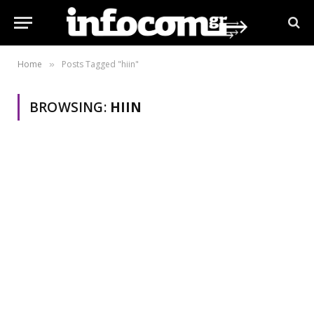
Home
Posts Tagged "hiin"
»
BROWSING:
HIIN