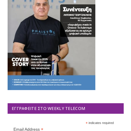
ΕΓΓΡΑΦΕΊΤΕ ΣΤΟ WEEKLY TELECOM
*
indicates required
*
Email Address