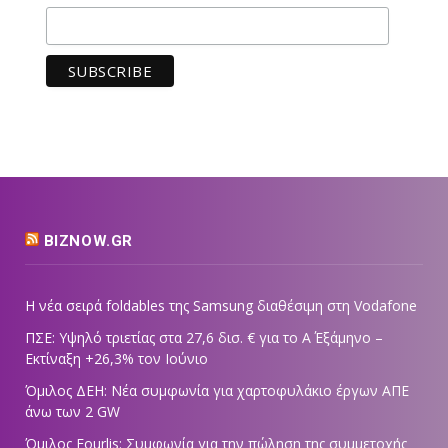
BIZNOW.GR
Η νέα σειρά foldables της Samsung διαθέσιμη στη Vodafone
ΠΣΕ: Υψηλό τριετίας στα 27,6 δισ. € για το Α΄ Εξάμηνο –
Εκτίναξη +26,3% τον Ιούνιο
Όμιλος ΔΕΗ: Νέα συμφωνία για χαρτοφυλάκιο έργων ΑΠΕ
άνω των 2 GW
Όμιλος Fourlis: Συμφωνία για την πώληση της συμμετοχής