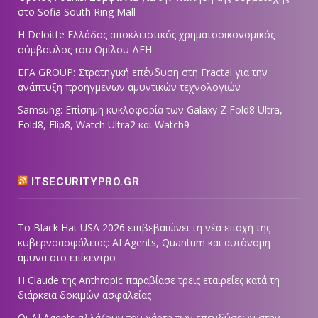
στο Sofia South Ring Mall
Η Deloitte Ελλάδος αποκλειστικός χρηματοοικονομικός
σύμβουλος του Ομίλου ΔΕΗ
EFA GROUP: Στρατηγική επένδυση στη Fractal για την
ανάπτυξη προηγμένων αμυντικών τεχνολογιών
Samsung: Επίσημη κυκλοφορία των Galaxy Z Fold8 Ultra,
Fold8, Flip8, Watch Ultra2 και Watch9
ITSECURITYPRO.GR
Το Black Hat USA 2026 επιβεβαιώνει τη νέα εποχή της
κυβερνοασφάλειας: AI Agents, Quantum και αυτόνομη
άμυνα στο επίκεντρο
Η Claude της Anthropic παραβίασε τρεις εταιρείες κατά τη
διάρκεια δοκιμών ασφαλείας
Οι AI Agents αλλάζουν τον χάρτη των επενδύσεων στην