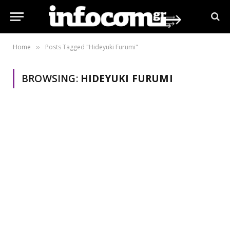
Home
Posts Tagged "Hideyuki Furumi"
»
BROWSING:
HIDEYUKI FURUMI