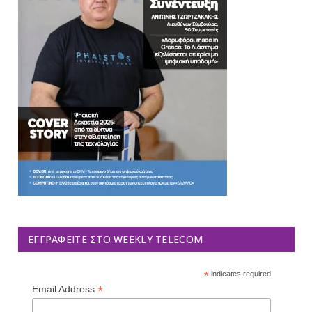
ΕΓΓΡΑΦΕΊΤΕ ΣΤΟ WEEKLY TELECOM
*
indicates required
*
Email Address