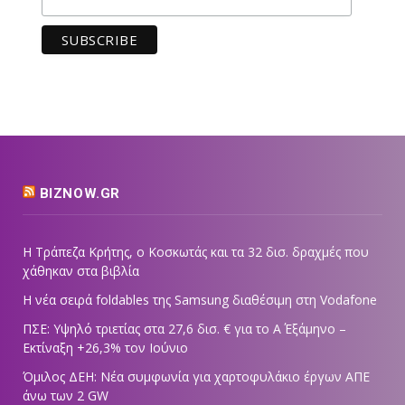
BIZNOW.GR
Η Τράπεζα Κρήτης, ο Κοσκωτάς και τα 32 δισ. δραχμές που
χάθηκαν στα βιβλία
Η νέα σειρά foldables της Samsung διαθέσιμη στη Vodafone
ΠΣΕ: Υψηλό τριετίας στα 27,6 δισ. € για το Α΄ Εξάμηνο –
Εκτίναξη +26,3% τον Ιούνιο
Όμιλος ΔΕΗ: Νέα συμφωνία για χαρτοφυλάκιο έργων ΑΠΕ
άνω των 2 GW