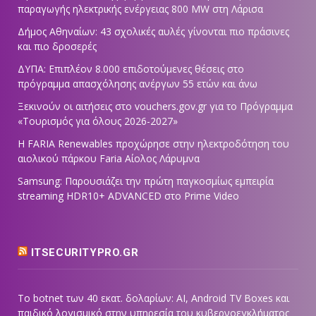
παραγωγής ηλεκτρικής ενέργειας 800 ΜW στη Λάρισα
Δήμος Αθηναίων: 43 σχολικές αυλές γίνονται πιο πράσινες
και πιο δροσερές
ΔΥΠΑ: Επιπλέον 8.000 επιδοτούμενες θέσεις στο
πρόγραμμα απασχόλησης ανέργων 55 ετών και άνω
Ξεκινούν οι αιτήσεις στο vouchers.gov.gr για το Πρόγραμμα
«Τουρισμός για όλους 2026-2027»
Η FARIA Renewables προχώρησε στην ηλεκτροδότηση του
αιολικού πάρκου Faria Αίολος Λάρυμνα
Samsung: Παρουσιάζει την πρώτη παγκοσμίως εμπειρία
streaming HDR10+ ADVANCED στο Prime Video
ITSECURITYPRO.GR
Το botnet των 40 εκατ. δολαρίων: AI, Android TV Boxes και
παιδικό λογισμικό στην υπηρεσία του κυβερνοεγκλήματος