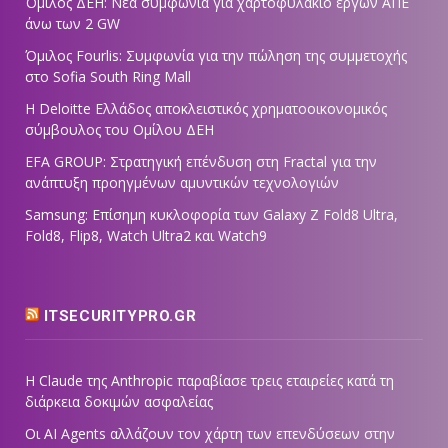
Όμιλος ΔΕΗ: Νέα συμφωνία για χαρτοφυλάκιο έργων ΑΠΕ
άνω των 2 GW
Όμιλος Fourlis: Συμφωνία για την πώληση της συμμετοχής
στο Sofia South Ring Mall
Η Deloitte Ελλάδος αποκλειστικός χρηματοοικονομικός
σύμβουλος του Ομίλου ΔΕΗ
EFA GROUP: Στρατηγική επένδυση στη Fractal για την
ανάπτυξη προηγμένων αμυντικών τεχνολογιών
Samsung: Επίσημη κυκλοφορία των Galaxy Z Fold8 Ultra,
Fold8, Flip8, Watch Ultra2 και Watch9
ITSECURITYPRO.GR
Η Claude της Anthropic παραβίασε τρεις εταιρείες κατά τη
διάρκεια δοκιμών ασφαλείας
Οι AI Agents αλλάζουν τον χάρτη των επενδύσεων στην