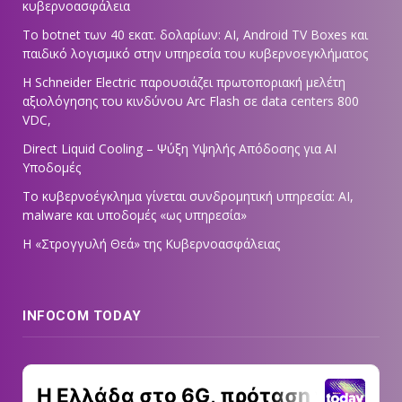
κυβερνοασφάλεια
Το botnet των 40 εκατ. δολαρίων: AI, Android TV Boxes και
παιδικό λογισμικό στην υπηρεσία του κυβερνοεγκλήματος
Η Schneider Electric παρουσιάζει πρωτοποριακή μελέτη
αξιολόγησης του κινδύνου Arc Flash σε data centers 800
VDC,
Direct Liquid Cooling – Ψύξη Υψηλής Απόδοσης για AI
Υποδομές
Το κυβερνοέγκλημα γίνεται συνδρομητική υπηρεσία: AI,
malware και υποδομές «ως υπηρεσία»
Η «Στρογγυλή Θεά» της Κυβερνοασφάλειας
INFOCOM TODAY