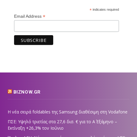
*
indicates required
*
Email Address
BIZNOW.GR
Η νέα σειρά foldables της Samsung διαθέσιμη στη Vodafone
ΠΣΕ: Υψηλό τριετίας στα 27,6 δισ. € για το Α΄ Εξάμηνο –
Εκτίναξη +26,3% τον Ιούνιο