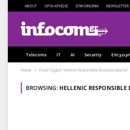
ABOUT
ΟΡΟΙ ΧΡΗΣΗΣ
ΕΠΙΚΟΙΝΩΝΙΑ
NEWSLETTER
Telecoms
IT
AI
Security
Επιχειρ
Home
Posts Tagged "Hellenic Responsible Business Awards"
»
BROWSING:
HELLENIC RESPONSIBLE