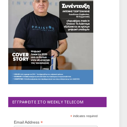
ΕΓΓΡΑΦΕΊΤΕ ΣΤΟ WEEKLY TELECOM
*
indicates required
*
Email Address