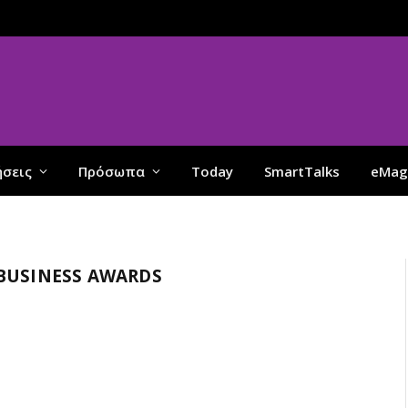
ήσεις
Πρόσωπα
Today
SmartTalks
eMag
 BUSINESS AWARDS