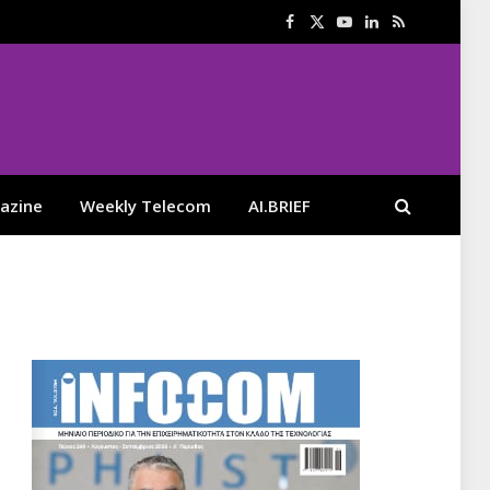
Facebook
X
YouTube
LinkedIn
RSS
(Twitter)
azine
Weekly Telecom
AI.BRIEF