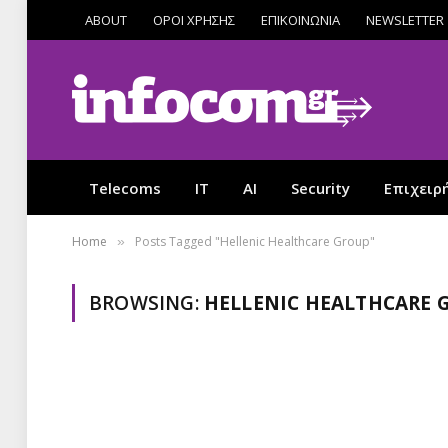
ABOUT
ΟΡΟΙ ΧΡΗΣΗΣ
ΕΠΙΚΟΙΝΩΝΙΑ
NEWSLETTER
Telecoms
IT
AI
Security
Επιχειρ
Home
Posts Tagged "Hellenic Healthcare Group"
»
BROWSING:
HELLENIC HEALTHCARE 