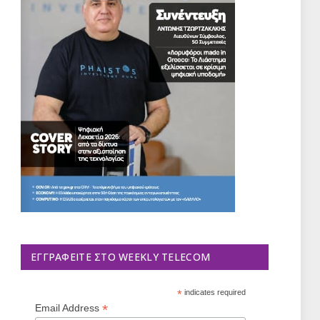
ΕΓΓΡΑΦΕΊΤΕ ΣΤΟ WEEKLY TELECOM
*
indicates required
*
Email Address