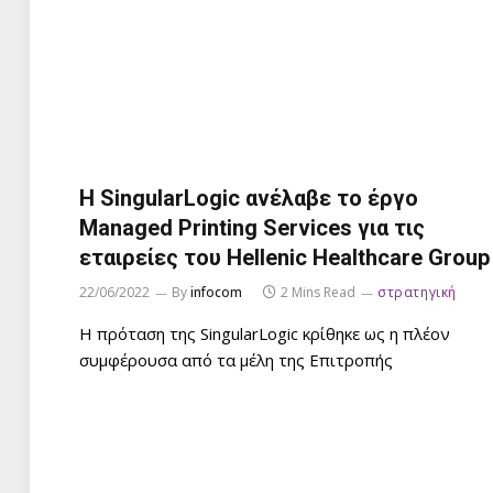
Η SingularLogic ανέλαβε το έργο
Managed Printing Services για τις
εταιρείες του Hellenic Healthcare Group
22/06/2022
By
infocom
2 Mins Read
στρατηγική
Η πρόταση της SingularLogic κρίθηκε ως η πλέον
συμφέρουσα από τα μέλη της Επιτροπής