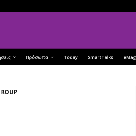
ήσεις
Πρόσωπα
Today
SmartTalks
eMag
GROUP