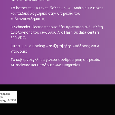
Το botnet των 40 εκατ. δολαρίων: AI, Android TV Boxes
και παιδικό λογισμικό στην υπηρεσία του
κυβερνοεγκλήματος
Η Schneider Electric παρουσιάζει πρωτοποριακή μελέτη
αξιολόγησης του κινδύνου Arc Flash σε data centers
800 VDC,
Direct Liquid Cooling – Ψύξη Υψηλής Απόδοσης για AI
Υποδομές
Το κυβερνοέγκλημα γίνεται συνδρομητική υπηρεσία:
AI, malware και υποδομές «ως υπηρεσία»