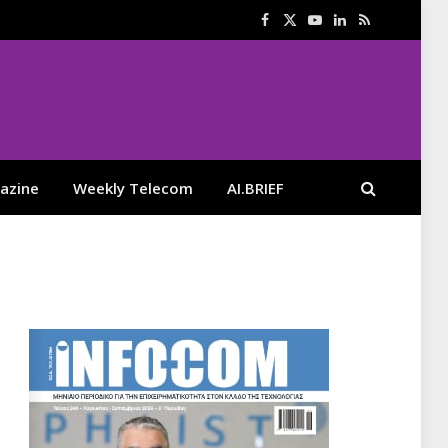
Facebook
X
YouTube
LinkedIn
RSS
(Twitter)
azine
Weekly Telecom
AI.BRIEF