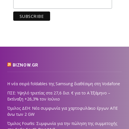
BIZNOW.GR
Η νέα σειρά foldables της Samsung διαθέσιμη στη Vodafone
ΠΣΕ: Υψηλό τριετίας στα 27,6 δισ. € για το Α΄ Εξάμηνο –
Εκτίναξη +26,3% τον Ιούνιο
Όμιλος ΔΕΗ: Νέα συμφωνία για χαρτοφυλάκιο έργων ΑΠΕ
άνω των 2 GW
Όμιλος Fourlis: Συμφωνία για την πώληση της συμμετοχής