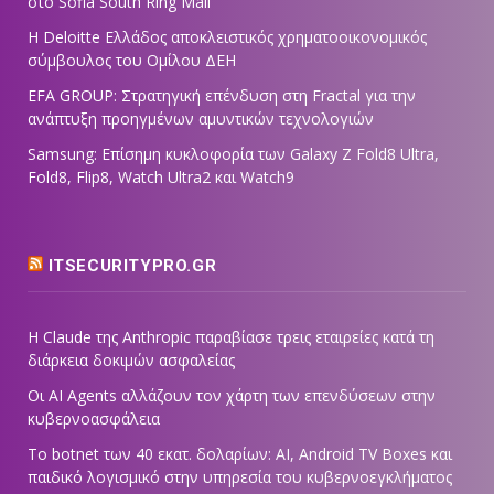
στο Sofia South Ring Mall
Η Deloitte Ελλάδος αποκλειστικός χρηματοοικονομικός
σύμβουλος του Ομίλου ΔΕΗ
EFA GROUP: Στρατηγική επένδυση στη Fractal για την
ανάπτυξη προηγμένων αμυντικών τεχνολογιών
Samsung: Επίσημη κυκλοφορία των Galaxy Z Fold8 Ultra,
Fold8, Flip8, Watch Ultra2 και Watch9
ITSECURITYPRO.GR
Η Claude της Anthropic παραβίασε τρεις εταιρείες κατά τη
διάρκεια δοκιμών ασφαλείας
Οι AI Agents αλλάζουν τον χάρτη των επενδύσεων στην
κυβερνοασφάλεια
Το botnet των 40 εκατ. δολαρίων: AI, Android TV Boxes και
παιδικό λογισμικό στην υπηρεσία του κυβερνοεγκλήματος