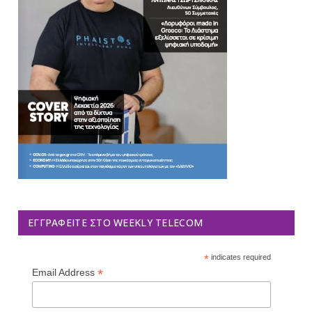
ΕΓΓΡΑΦΕΊΤΕ ΣΤΟ WEEKLY TELECOM
*
indicates required
*
Email Address