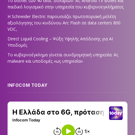
Το botnet των 40 εκατ. δολαρίων: AI, Android TV Boxes και
παιδικό λογισμικό στην υπηρεσία του κυβερνοεγκλήματος
Η Schneider Electric παρουσιάζει πρωτοποριακή μελέτη
αξιολόγησης του κινδύνου Arc Flash σε data centers 800
VDC,
Direct Liquid Cooling – Ψύξη Υψηλής Απόδοσης για AI
Υποδομές
Το κυβερνοέγκλημα γίνεται συνδρομητική υπηρεσία: AI,
malware και υποδομές «ως υπηρεσία»
INFOCOM TODAY