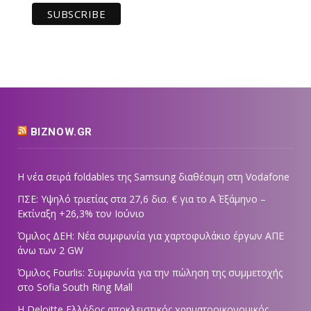
BIZNOW.GR
Η νέα σειρά foldables της Samsung διαθέσιμη στη Vodafone
ΠΣΕ: Υψηλό τριετίας στα 27,6 δισ. € για το Α΄ Εξάμηνο –
Εκτίναξη +26,3% τον Ιούνιο
Όμιλος ΔΕΗ: Νέα συμφωνία για χαρτοφυλάκιο έργων ΑΠΕ
άνω των 2 GW
Όμιλος Fourlis: Συμφωνία για την πώληση της συμμετοχής
στο Sofia South Ring Mall
Η Deloitte Ελλάδος αποκλειστικός χρηματοοικονομικός