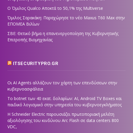
Ο Όμιλος Qualco Αποκτά το 50,1% της Multiverse
Όμιλος Σαρακάκη: Παραχώρησε το νέο Maxus T60 Max στην
ΕΠΟΜΕΑ Βιλίων
ΣΒΕ: Θετικό βήμα η επανενεργοποίηση της Κυβερνητικής
Επιτροπής Βιομηχανίας
ITSECURITYPRO.GR
Οι AI Agents αλλάζουν τον χάρτη των επενδύσεων στην
κυβερνοασφάλεια
Το botnet των 40 εκατ. δολαρίων: AI, Android TV Boxes και
παιδικό λογισμικό στην υπηρεσία του κυβερνοεγκλήματος
Η Schneider Electric παρουσιάζει πρωτοποριακή μελέτη
αξιολόγησης του κινδύνου Arc Flash σε data centers 800
VDC,