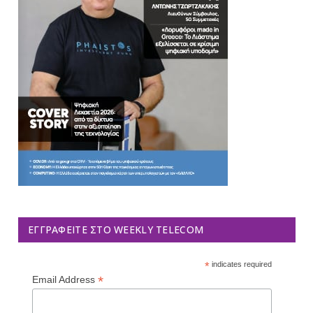
ΕΓΓΡΑΦΕΊΤΕ ΣΤΟ WEEKLY TELECOM
*
indicates required
*
Email Address