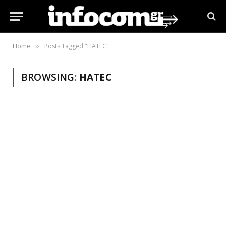
Home
Posts Tagged "HATEC"
»
BROWSING:
HATEC