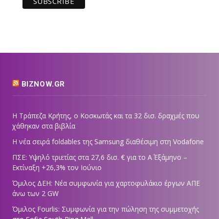
BIZNOW.GR
Η Τράπεζα Κρήτης, ο Κοσκωτάς και τα 32 δισ. δραχμές που
χάθηκαν στα βιβλία
Η νέα σειρά foldables της Samsung διαθέσιμη στη Vodafone
ΠΣΕ: Υψηλό τριετίας στα 27,6 δισ. € για το Α΄ Εξάμηνο –
Εκτίναξη +26,3% τον Ιούνιο
Όμιλος ΔΕΗ: Νέα συμφωνία για χαρτοφυλάκιο έργων ΑΠΕ
άνω των 2 GW
Όμιλος Fourlis: Συμφωνία για την πώληση της συμμετοχής