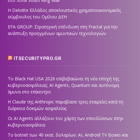
στο Sofia South Ring Mall
Η Deloitte Ελλάδος αποκλειστικός χρηματοοικονομικός
σύμβουλος του Ομίλου ΔΕΗ
EFA GROUP: Στρατηγική επένδυση στη Fractal για την
ανάπτυξη προηγμένων αμυντικών τεχνολογιών
ITSECURITYPRO.GR
Το Black Hat USA 2026 επιβεβαιώνει τη νέα εποχή της
κυβερνοασφάλειας: AI Agents, Quantum και αυτόνομη
άμυνα στο επίκεντρο
Η Claude της Anthropic παραβίασε τρεις εταιρείες κατά τη
διάρκεια δοκιμών ασφαλείας
Οι AI Agents αλλάζουν τον χάρτη των επενδύσεων στην
κυβερνοασφάλεια
Το botnet των 40 εκατ. δολαρίων: AI, Android TV Boxes και