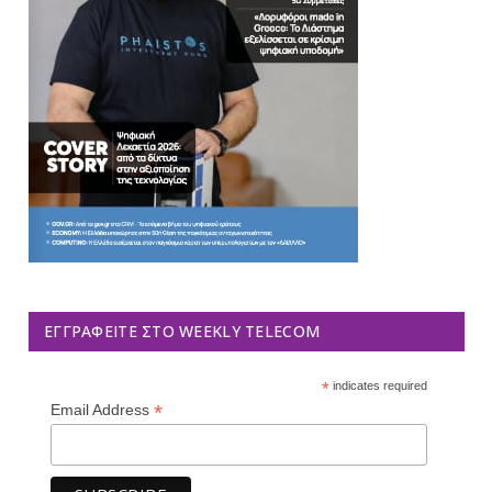
ΕΓΓΡΑΦΕΊΤΕ ΣΤΟ WEEKLY TELECOM
*
indicates required
*
Email Address