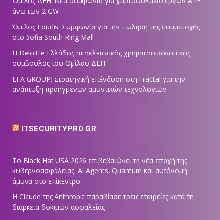
Όμιλος ΔΕΗ: Νέα συμφωνία για χαρτοφυλάκιο έργων ΑΠΕ
άνω των 2 GW
Όμιλος Fourlis: Συμφωνία για την πώληση της συμμετοχής
στο Sofia South Ring Mall
Η Deloitte Ελλάδος αποκλειστικός χρηματοοικονομικός
σύμβουλος του Ομίλου ΔΕΗ
EFA GROUP: Στρατηγική επένδυση στη Fractal για την
ανάπτυξη προηγμένων αμυντικών τεχνολογιών
ITSECURITYPRO.GR
Το Black Hat USA 2026 επιβεβαιώνει τη νέα εποχή της
κυβερνοασφάλειας: AI Agents, Quantum και αυτόνομη
άμυνα στο επίκεντρο
Η Claude της Anthropic παραβίασε τρεις εταιρείες κατά τη
διάρκεια δοκιμών ασφαλείας