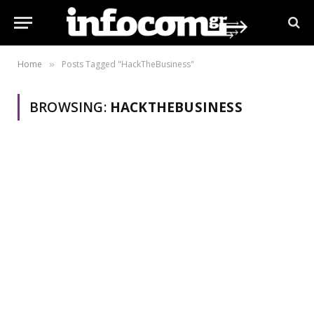
Home
Posts Tagged "HackTheBusiness"
»
BROWSING:
HACKTHEBUSINESS