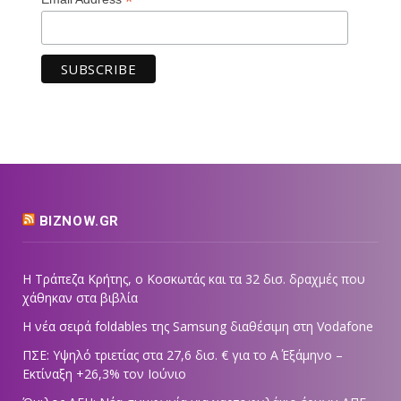
*
BIZNOW.GR
Η Τράπεζα Κρήτης, ο Κοσκωτάς και τα 32 δισ. δραχμές που
χάθηκαν στα βιβλία
Η νέα σειρά foldables της Samsung διαθέσιμη στη Vodafone
ΠΣΕ: Υψηλό τριετίας στα 27,6 δισ. € για το Α΄ Εξάμηνο –
Εκτίναξη +26,3% τον Ιούνιο