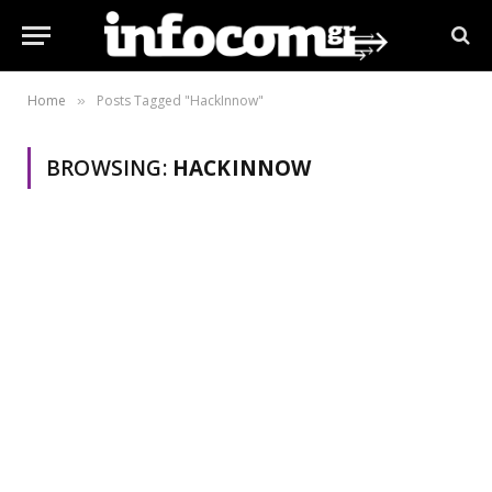
Home
Posts Tagged "HackInnow"
»
BROWSING:
HACKINNOW