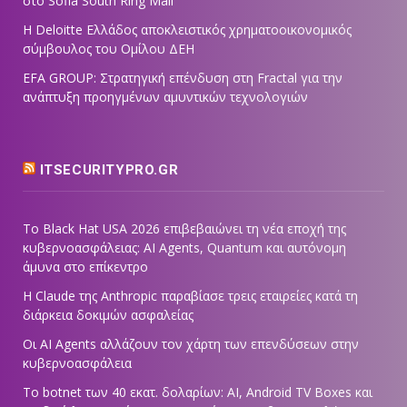
στο Sofia South Ring Mall
Η Deloitte Ελλάδος αποκλειστικός χρηματοοικονομικός
σύμβουλος του Ομίλου ΔΕΗ
EFA GROUP: Στρατηγική επένδυση στη Fractal για την
ανάπτυξη προηγμένων αμυντικών τεχνολογιών
ITSECURITYPRO.GR
Το Black Hat USA 2026 επιβεβαιώνει τη νέα εποχή της
κυβερνοασφάλειας: AI Agents, Quantum και αυτόνομη
άμυνα στο επίκεντρο
Η Claude της Anthropic παραβίασε τρεις εταιρείες κατά τη
διάρκεια δοκιμών ασφαλείας
Οι AI Agents αλλάζουν τον χάρτη των επενδύσεων στην
κυβερνοασφάλεια
Το botnet των 40 εκατ. δολαρίων: AI, Android TV Boxes και