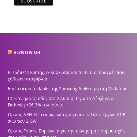
BIZNOW.GR
Η Τράπεζα Κρήτης, ο Κοσκωτάς και τα 32 δισ. δραχμές που
χάθηκαν στα βιβλία
Η νέα σειρά foldables της Samsung διαθέσιμη στη Vodafone
ΠΣΕ: Υψηλό τριετίας στα 27,6 δισ. € για το Α΄ Εξάμηνο –
Εκτίναξη +26,3% τον Ιούνιο
Όμιλος ΔΕΗ: Νέα συμφωνία για χαρτοφυλάκιο έργων ΑΠΕ
άνω των 2 GW
Όμιλος Fourlis: Συμφωνία για την πώληση της συμμετοχής