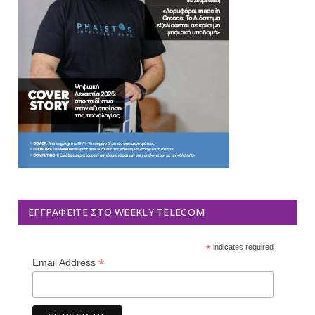
ΕΓΓΡΑΦΕΊΤΕ ΣΤΟ WEEKLY TELECOM
*
indicates required
*
Email Address