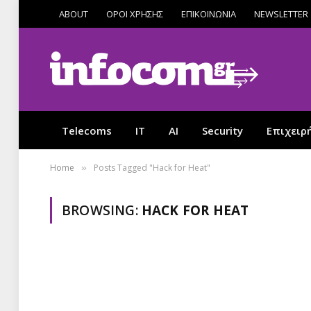
ABOUT
ΟΡΟΙ ΧΡΗΣΗΣ
ΕΠΙΚΟΙΝΩΝΙΑ
NEWSLETTER
Telecoms
IT
AI
Security
Επιχειρ
Home
Posts Tagged "Hack for Heat"
»
BROWSING:
HACK FOR HEAT