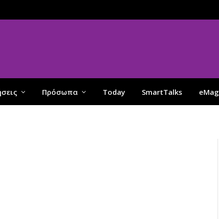
ήσεις
Πρόσωπα
Today
SmartTalks
eMag