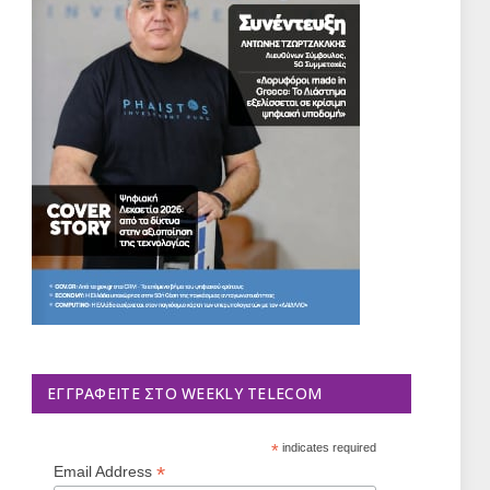
ΕΓΓΡΑΦΕΊΤΕ ΣΤΟ WEEKLY TELECOM
*
indicates required
*
Email Address