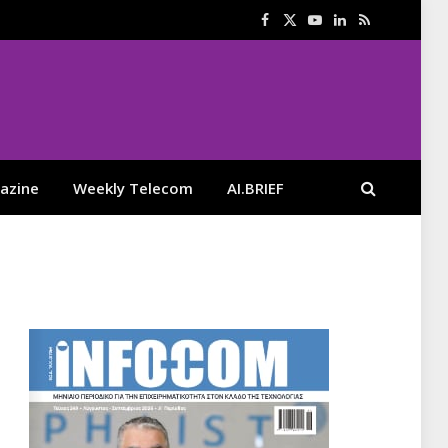
Facebook
X
YouTube
LinkedIn
RSS
(Twitter)
azine
Weekly Telecom
AI.BRIEF