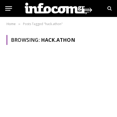
Home
Posts Tagged "hack.athon"
»
BROWSING:
HACK.ATHON