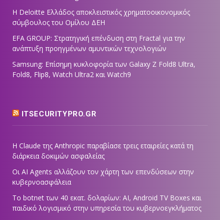
Η Deloitte Ελλάδος αποκλειστικός χρηματοοικονομικός
σύμβουλος του Ομίλου ΔΕΗ
EFA GROUP: Στρατηγική επένδυση στη Fractal για την
ανάπτυξη προηγμένων αμυντικών τεχνολογιών
Samsung: Επίσημη κυκλοφορία των Galaxy Z Fold8 Ultra,
Fold8, Flip8, Watch Ultra2 και Watch9
ITSECURITYPRO.GR
Η Claude της Anthropic παραβίασε τρεις εταιρείες κατά τη
διάρκεια δοκιμών ασφαλείας
Οι AI Agents αλλάζουν τον χάρτη των επενδύσεων στην
κυβερνοασφάλεια
Το botnet των 40 εκατ. δολαρίων: AI, Android TV Boxes και
παιδικό λογισμικό στην υπηρεσία του κυβερνοεγκλήματος