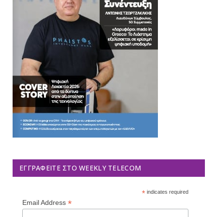
ΕΓΓΡΑΦΕΊΤΕ ΣΤΟ WEEKLY TELECOM
*
indicates required
*
Email Address