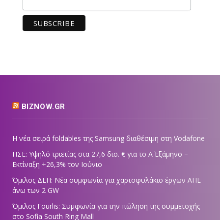
BIZNOW.GR
Η νέα σειρά foldables της Samsung διαθέσιμη στη Vodafone
ΠΣΕ: Υψηλό τριετίας στα 27,6 δισ. € για το Α΄ Εξάμηνο –
Εκτίναξη +26,3% τον Ιούνιο
Όμιλος ΔΕΗ: Νέα συμφωνία για χαρτοφυλάκιο έργων ΑΠΕ
άνω των 2 GW
Όμιλος Fourlis: Συμφωνία για την πώληση της συμμετοχής
στο Sofia South Ring Mall