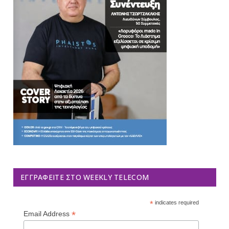
ΕΓΓΡΑΦΕΊΤΕ ΣΤΟ WEEKLY TELECOM
*
indicates required
*
Email Address