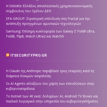
Η Deloitte Ελλάδος αποκλειστικός χρηματοοικονομικός
σύμβουλος του Ομίλου ΔΕΗ
EFA GROUP: Στρατηγική επένδυση στη Fractal για την
ανάπτυξη προηγμένων αμυντικών τεχνολογιών
Samsung: Επίσημη κυκλοφορία των Galaxy Z Fold8 Ultra,
Fold8, Flip8, Watch Ultra2 και Watch9
ITSECURITYPRO.GR
Η Claude της Anthropic παραβίασε τρεις εταιρείες κατά τη
διάρκεια δοκιμών ασφαλείας
Οι AI Agents αλλάζουν τον χάρτη των επενδύσεων στην
κυβερνοασφάλεια
Το botnet των 40 εκατ. δολαρίων: AI, Android TV Boxes και
παιδικό λογισμικό στην υπηρεσία του κυβερνοεγκλήματος