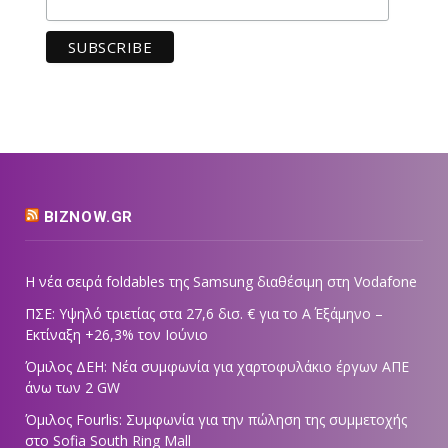
BIZNOW.GR
Η νέα σειρά foldables της Samsung διαθέσιμη στη Vodafone
ΠΣΕ: Υψηλό τριετίας στα 27,6 δισ. € για το Α΄ Εξάμηνο –
Εκτίναξη +26,3% τον Ιούνιο
Όμιλος ΔΕΗ: Νέα συμφωνία για χαρτοφυλάκιο έργων ΑΠΕ
άνω των 2 GW
Όμιλος Fourlis: Συμφωνία για την πώληση της συμμετοχής
στο Sofia South Ring Mall