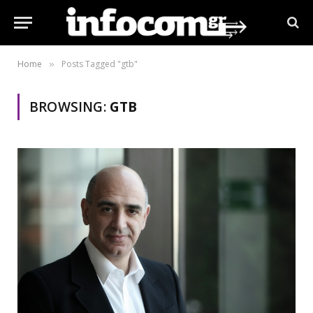
Home
Posts Tagged "gtb"
»
BROWSING:
GTB