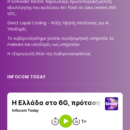
Η Schneider Electric παρουσιάζει πρωτοποριακή μελέτη
αξιολόγησης του κινδύνου Arc Flash σε data centers 800
VDC,
Direct Liquid Cooling – Ψύξη Υψηλής Απόδοσης για AI
Υποδομές
Το κυβερνοέγκλημα γίνεται συνδρομητική υπηρεσία: AI,
malware και υποδομές «ως υπηρεσία»
Η «Στρογγυλή Θεά» της Κυβερνοασφάλειας
INFOCOM TODAY