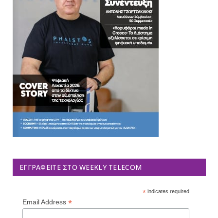
ΕΓΓΡΑΦΕΊΤΕ ΣΤΟ WEEKLY TELECOM
*
indicates required
*
Email Address