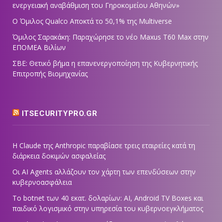
ενεργειακή αναβάθμιση του Γηροκομείου Αθηνών»
Ο Όμιλος Qualco Αποκτά το 50,1% της Multiverse
Όμιλος Σαρακάκη: Παραχώρησε το νέο Maxus T60 Max στην
ΕΠΟΜΕΑ Βιλίων
ΣΒΕ: Θετικό βήμα η επανενεργοποίηση της Κυβερνητικής
Επιτροπής Βιομηχανίας
ITSECURITYPRO.GR
Η Claude της Anthropic παραβίασε τρεις εταιρείες κατά τη
διάρκεια δοκιμών ασφαλείας
Οι AI Agents αλλάζουν τον χάρτη των επενδύσεων στην
κυβερνοασφάλεια
Το botnet των 40 εκατ. δολαρίων: AI, Android TV Boxes και
παιδικό λογισμικό στην υπηρεσία του κυβερνοεγκλήματος