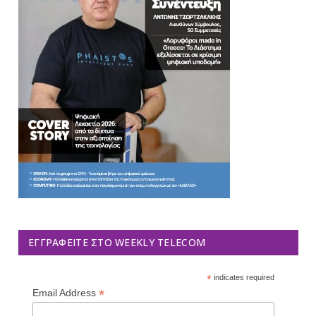
ΕΓΓΡΑΦΕΊΤΕ ΣΤΟ WEEKLY TELECOM
*
indicates required
*
Email Address