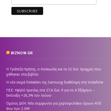
BIZNOW.GR
Η Τράπεζα Κρήτης, ο Κοσκωτάς και τα 32 δισ. δραχμές που
χάθηκαν στα βιβλία
Η νέα σειρά foldables της Samsung διαθέσιμη στη Vodafone
ΠΣΕ: Υψηλό τριετίας στα 27,6 δισ. € για το Α΄ Εξάμηνο –
Εκτίναξη +26,3% τον Ιούνιο
Όμιλος ΔΕΗ: Νέα συμφωνία για χαρτοφυλάκιο έργων ΑΠΕ
άνω των 2 GW