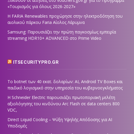
Ξεκινούν οι αιτήσεις στο vouchers.gov.gr για το Πρόγραμμα
«Τουρισμός για όλους 2026-2027»
Η FARIA Renewables προχώρησε στην ηλεκτροδότηση του
αιολικού πάρκου Faria Αίολος Λάρυμνα
Samsung: Παρουσιάζει την πρώτη παγκοσμίως εμπειρία
streaming HDR10+ ADVANCED στο Prime Video
ITSECURITYPRO.GR
Το botnet των 40 εκατ. δολαρίων: AI, Android TV Boxes και
παιδικό λογισμικό στην υπηρεσία του κυβερνοεγκλήματος
Η Schneider Electric παρουσιάζει πρωτοποριακή μελέτη
αξιολόγησης του κινδύνου Arc Flash σε data centers 800
VDC,
Direct Liquid Cooling – Ψύξη Υψηλής Απόδοσης για AI
Υποδομές