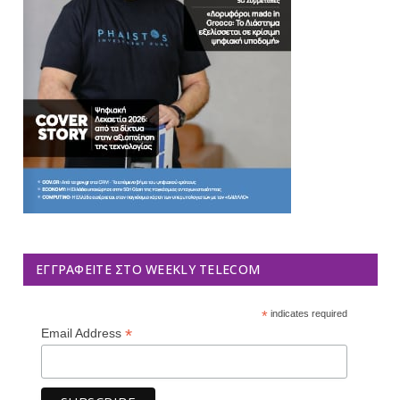
ΕΓΓΡΑΦΕΊΤΕ ΣΤΟ WEEKLY TELECOM
*
indicates required
*
Email Address