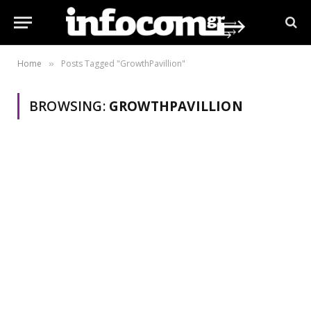
Home
Posts Tagged "GrowthPavillion"
»
BROWSING:
GROWTHPAVILLION