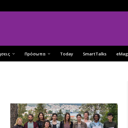
ήσεις
Πρόσωπα
Today
SmartTalks
eMag