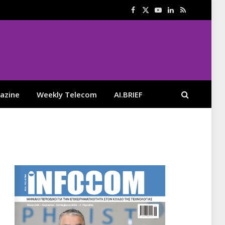
Facebook
X
YouTube
LinkedIn
RSS
(Twitter)
azine
Weekly Telecom
AI.BRIEF