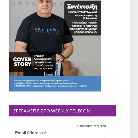
ΕΓΓΡΑΦΕΊΤΕ ΣΤΟ WEEKLY TELECOM
*
indicates required
*
Email Address