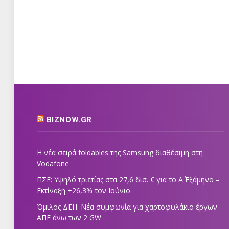
BIZNOW.GR
Η νέα σειρά foldables της Samsung διαθέσιμη στη
Vodafone
ΠΣΕ: Υψηλό τριετίας στα 27,6 δισ. € για το Α΄ Εξάμηνο –
Εκτίναξη +26,3% τον Ιούνιο
Όμιλος ΔΕΗ: Νέα συμφωνία για χαρτοφυλάκιο έργων
ΑΠΕ άνω των 2 GW