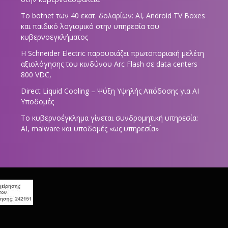
Το botnet των 40 εκατ. δολαρίων: AI, Android TV Boxes
και παιδικό λογισμικό στην υπηρεσία του
κυβερνοεγκλήματος
Η Schneider Electric παρουσιάζει πρωτοποριακή μελέτη
αξιολόγησης του κινδύνου Arc Flash σε data centers
800 VDC,
Direct Liquid Cooling – Ψύξη Υψηλής Απόδοσης για AI
Υποδομές
Το κυβερνοέγκλημα γίνεται συνδρομητική υπηρεσία:
AI, malware και υποδομές «ως υπηρεσία»