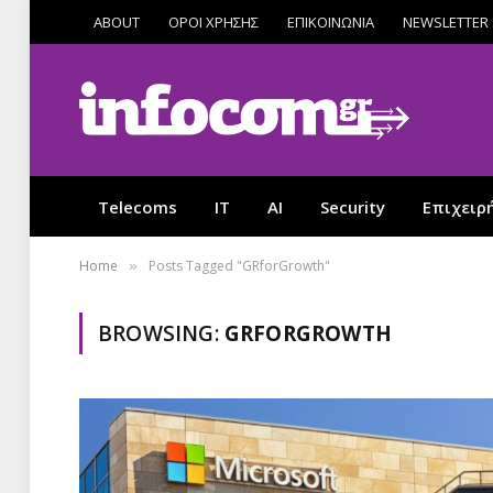
ABOUT
ΟΡΟΙ ΧΡΗΣΗΣ
ΕΠΙΚΟΙΝΩΝΙΑ
NEWSLETTER
Telecoms
IT
AI
Security
Επιχειρ
Home
Posts Tagged "GRforGrowth"
»
BROWSING:
GRFORGROWTH