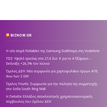
BIZNOW.GR
Η νέα σειρά foldables της Samsung διαθέσιμη στη Vodafone
ΠΣΕ: Υψηλό τριετίας στα 27,6 δισ. € για το Α΄ Εξάμηνο –
Εκτίναξη +26,3% τον Ιούνιο
Όμιλος ΔΕΗ: Νέα συμφωνία για χαρτοφυλάκιο έργων ΑΠΕ
άνω των 2 GW
Όμιλος Fourlis: Συμφωνία για την πώληση της συμμετοχής
στο Sofia South Ring Mall
Η Deloitte Ελλάδος αποκλειστικός χρηματοοικονομικός
σύμβουλος του Ομίλου ΔΕΗ