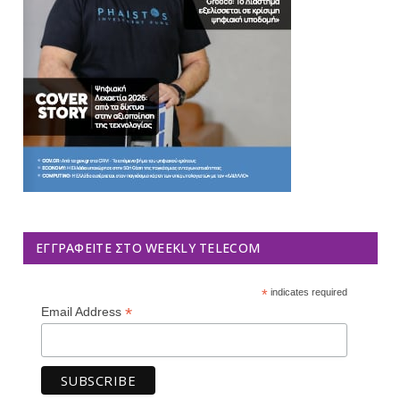
ΕΓΓΡΑΦΕΊΤΕ ΣΤΟ WEEKLY TELECOM
*
indicates required
*
Email Address