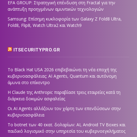
EFA GROUP: Στρατηγική επένδυση στη Fractal για την
ανάπτυξη προηγμένων αμυντικών τεχνολογιών
Samsung: Επίσημη κυκλοφορία των Galaxy Z Fold8 Ultra,
Fold8, Flip8, Watch Ultra2 και Watch9
ITSECURITYPRO.GR
Το Black Hat USA 2026 επιβεβαιώνει τη νέα εποχή της
κυβερνοασφάλειας: AI Agents, Quantum και αυτόνομη
άμυνα στο επίκεντρο
Η Claude της Anthropic παραβίασε τρεις εταιρείες κατά τη
διάρκεια δοκιμών ασφαλείας
Οι AI Agents αλλάζουν τον χάρτη των επενδύσεων στην
κυβερνοασφάλεια
Το botnet των 40 εκατ. δολαρίων: AI, Android TV Boxes και
παιδικό λογισμικό στην υπηρεσία του κυβερνοεγκλήματος