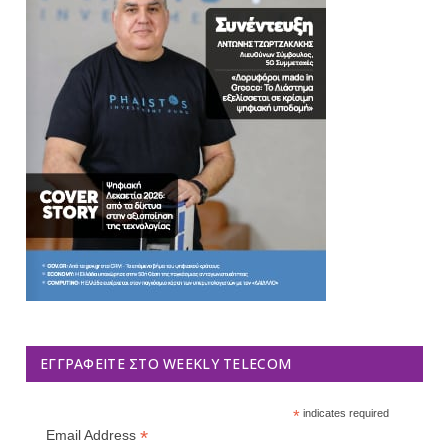
ΕΓΓΡΑΦΕΊΤΕ ΣΤΟ WEEKLY TELECOM
*
indicates required
*
Email Address