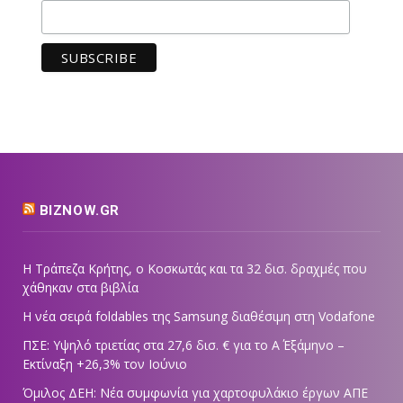
BIZNOW.GR
Η Τράπεζα Κρήτης, ο Κοσκωτάς και τα 32 δισ. δραχμές που
χάθηκαν στα βιβλία
Η νέα σειρά foldables της Samsung διαθέσιμη στη Vodafone
ΠΣΕ: Υψηλό τριετίας στα 27,6 δισ. € για το Α΄ Εξάμηνο –
Εκτίναξη +26,3% τον Ιούνιο
Όμιλος ΔΕΗ: Νέα συμφωνία για χαρτοφυλάκιο έργων ΑΠΕ