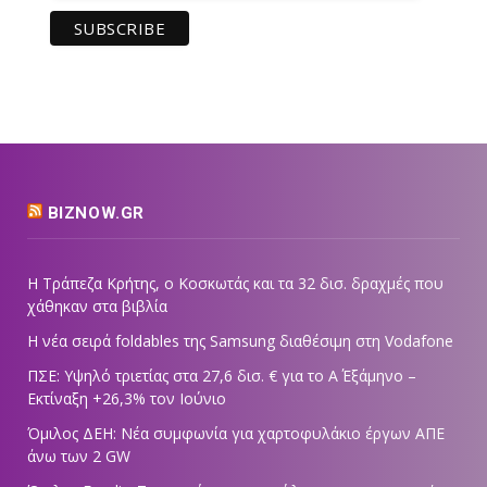
BIZNOW.GR
Η Τράπεζα Κρήτης, ο Κοσκωτάς και τα 32 δισ. δραχμές που
χάθηκαν στα βιβλία
Η νέα σειρά foldables της Samsung διαθέσιμη στη Vodafone
ΠΣΕ: Υψηλό τριετίας στα 27,6 δισ. € για το Α΄ Εξάμηνο –
Εκτίναξη +26,3% τον Ιούνιο
Όμιλος ΔΕΗ: Νέα συμφωνία για χαρτοφυλάκιο έργων ΑΠΕ
άνω των 2 GW