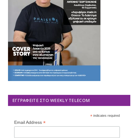
ΕΓΓΡΑΦΕΊΤΕ ΣΤΟ WEEKLY TELECOM
*
indicates required
*
Email Address