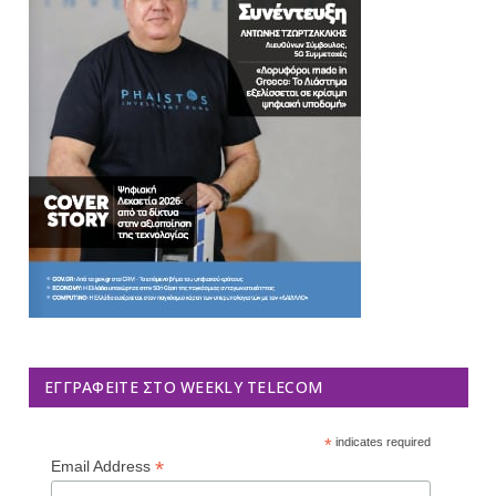
ΕΓΓΡΑΦΕΊΤΕ ΣΤΟ WEEKLY TELECOM
*
indicates required
*
Email Address