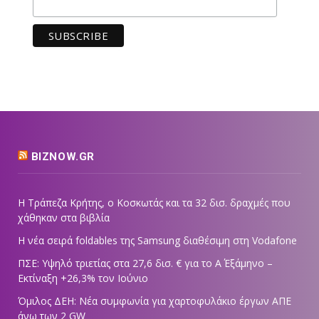
BIZNOW.GR
Η Τράπεζα Κρήτης, ο Κοσκωτάς και τα 32 δισ. δραχμές που
χάθηκαν στα βιβλία
Η νέα σειρά foldables της Samsung διαθέσιμη στη Vodafone
ΠΣΕ: Υψηλό τριετίας στα 27,6 δισ. € για το Α΄ Εξάμηνο –
Εκτίναξη +26,3% τον Ιούνιο
Όμιλος ΔΕΗ: Νέα συμφωνία για χαρτοφυλάκιο έργων ΑΠΕ
άνω των 2 GW