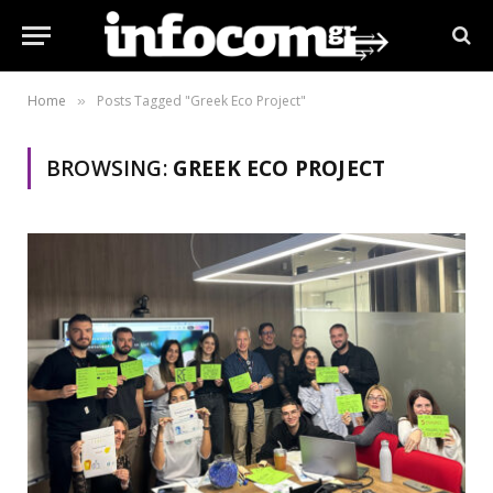
Home
Posts Tagged "Greek Eco Project"
»
BROWSING:
GREEK ECO PROJECT