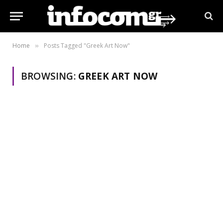
Home
Posts Tagged "Greek Art Now"
»
BROWSING:
GREEK ART NOW