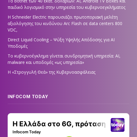
Το botnet των 40 εκατ. δολαρίων: AI, Android TV Boxes και
παιδικό λογισμικό στην υπηρεσία του κυβερνοεγκλήματος
Η Schneider Electric παρουσιάζει πρωτοποριακή μελέτη
αξιολόγησης του κινδύνου Arc Flash σε data centers 800
VDC,
Direct Liquid Cooling – Ψύξη Υψηλής Απόδοσης για AI
Υποδομές
Το κυβερνοέγκλημα γίνεται συνδρομητική υπηρεσία: AI,
malware και υποδομές «ως υπηρεσία»
Η «Στρογγυλή Θεά» της Κυβερνοασφάλειας
INFOCOM TODAY