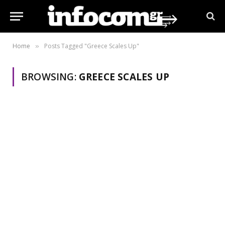
Home
Posts Tagged "Greece Scales Up"
»
BROWSING:
GREECE SCALES UP