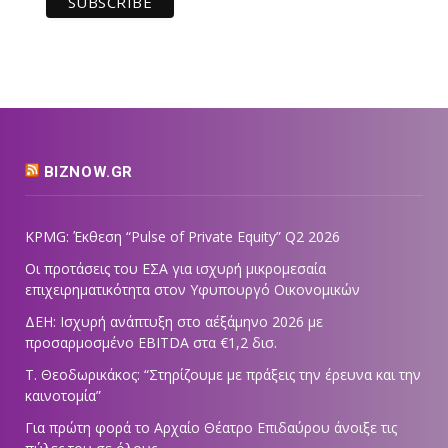
BIZNOW.GR
KPMG: Έκθεση “Pulse of Private Equity” Q2 2026
Οι προτάσεις του ΕΣΑ για ισχυρή μικρομεσαία
επιχειρηματικότητα στον Υφυπουργό Οικονομικών
ΔΕΗ: Ισχυρή ανάπτυξη στο α΄εξάμηνο 2026 με
προσαρμοσμένο EBITDA στα €1,2 δισ.
Τ. Θεοδωρικάκος: “Στηρίζουμε με πράξεις την έρευνα και την
καινοτομία”
Για πρώτη φορά το Αρχαίο Θέατρο Επιδαύρου άνοιξε τις