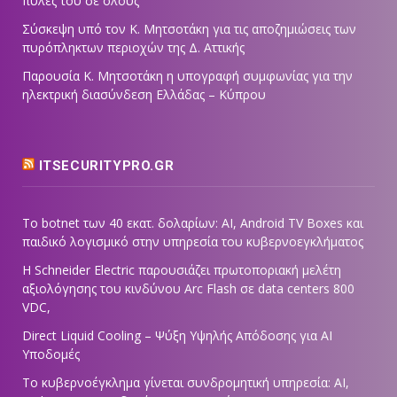
πύλες του σε όλους
Σύσκεψη υπό τον Κ. Μητσοτάκη για τις αποζημιώσεις των
πυρόπληκτων περιοχών της Δ. Αττικής
Παρουσία Κ. Μητσοτάκη η υπογραφή συμφωνίας για την
ηλεκτρική διασύνδεση Ελλάδας – Κύπρου
ITSECURITYPRO.GR
Το botnet των 40 εκατ. δολαρίων: AI, Android TV Boxes και
παιδικό λογισμικό στην υπηρεσία του κυβερνοεγκλήματος
Η Schneider Electric παρουσιάζει πρωτοποριακή μελέτη
αξιολόγησης του κινδύνου Arc Flash σε data centers 800
VDC,
Direct Liquid Cooling – Ψύξη Υψηλής Απόδοσης για AI
Υποδομές
Το κυβερνοέγκλημα γίνεται συνδρομητική υπηρεσία: AI,