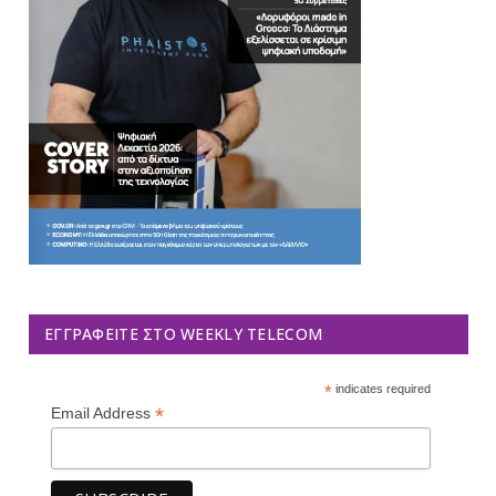
ΕΓΓΡΑΦΕΊΤΕ ΣΤΟ WEEKLY TELECOM
*
indicates required
*
Email Address