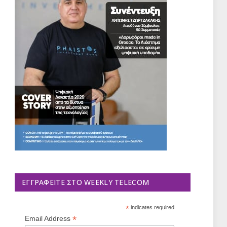
ΕΓΓΡΑΦΕΊΤΕ ΣΤΟ WEEKLY TELECOM
*
indicates required
*
Email Address