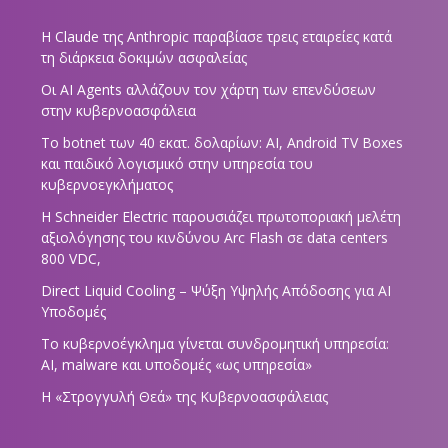
Η Claude της Anthropic παραβίασε τρεις εταιρείες κατά
τη διάρκεια δοκιμών ασφαλείας
Οι AI Agents αλλάζουν τον χάρτη των επενδύσεων
στην κυβερνοασφάλεια
Το botnet των 40 εκατ. δολαρίων: AI, Android TV Boxes
και παιδικό λογισμικό στην υπηρεσία του
κυβερνοεγκλήματος
Η Schneider Electric παρουσιάζει πρωτοποριακή μελέτη
αξιολόγησης του κινδύνου Arc Flash σε data centers
800 VDC,
Direct Liquid Cooling – Ψύξη Υψηλής Απόδοσης για AI
Υποδομές
Το κυβερνοέγκλημα γίνεται συνδρομητική υπηρεσία:
AI, malware και υποδομές «ως υπηρεσία»
Η «Στρογγυλή Θεά» της Κυβερνοασφάλειας