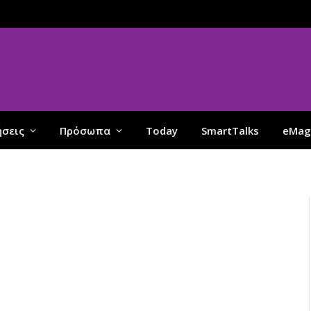
ήσεις
Πρόσωπα
Today
SmartTalks
eMag