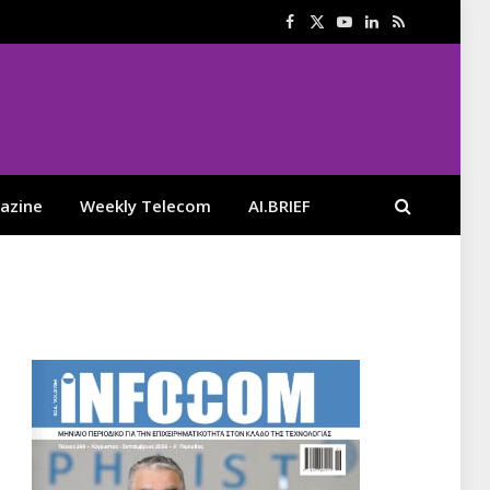
Facebook
X
YouTube
LinkedIn
RSS
(Twitter)
azine
Weekly Telecom
AI.BRIEF