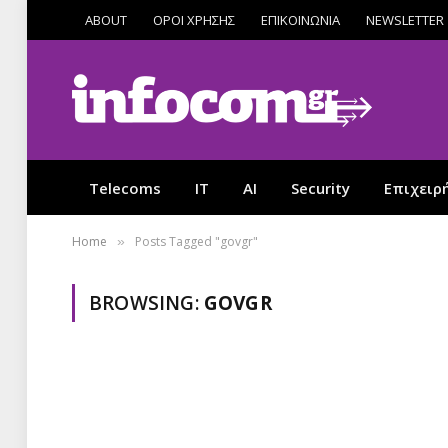
ABOUT
ΟΡΟΙ ΧΡΗΣΗΣ
ΕΠΙΚΟΙΝΩΝΙΑ
NEWSLETTER
Telecoms
IT
AI
Security
Επιχειρ
Home
Posts Tagged "govgr"
»
BROWSING:
GOVGR