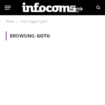
Home
Posts Tagged "gotu"
»
BROWSING:
GOTU