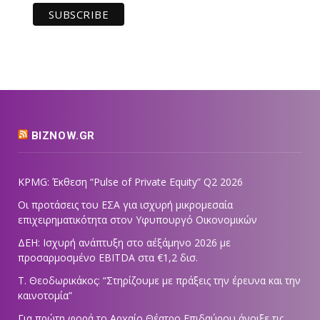
BIZNOW.GR
KPMG: Έκθεση “Pulse of Private Equity” Q2 2026
Οι προτάσεις του ΕΣΑ για ισχυρή μικρομεσαία
επιχειρηματικότητα στον Υφυπουργό Οικονομικών
ΔΕΗ: Ισχυρή ανάπτυξη στο α΄εξάμηνο 2026 με
προσαρμοσμένο EBITDA στα €1,2 δισ.
Τ. Θεοδωρικάκος: “Στηρίζουμε με πράξεις την έρευνα και την
καινοτομία”
Για πρώτη φορά το Αρχαίο Θέατρο Επιδαύρου άνοιξε τις