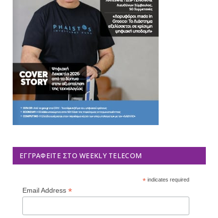
ΕΓΓΡΑΦΕΊΤΕ ΣΤΟ WEEKLY TELECOM
*
indicates required
*
Email Address