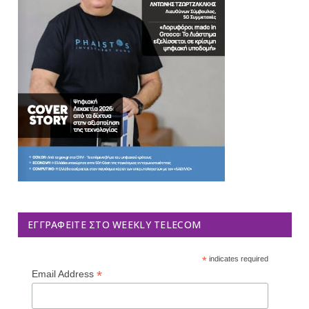
ΕΓΓΡΑΦΕΊΤΕ ΣΤΟ WEEKLY TELECOM
*
indicates required
*
Email Address