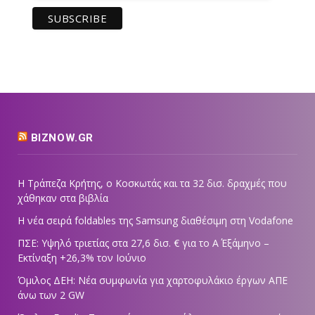
BIZNOW.GR
Η Τράπεζα Κρήτης, ο Κοσκωτάς και τα 32 δισ. δραχμές που
χάθηκαν στα βιβλία
Η νέα σειρά foldables της Samsung διαθέσιμη στη Vodafone
ΠΣΕ: Υψηλό τριετίας στα 27,6 δισ. € για το Α΄ Εξάμηνο –
Εκτίναξη +26,3% τον Ιούνιο
Όμιλος ΔΕΗ: Νέα συμφωνία για χαρτοφυλάκιο έργων ΑΠΕ
άνω των 2 GW