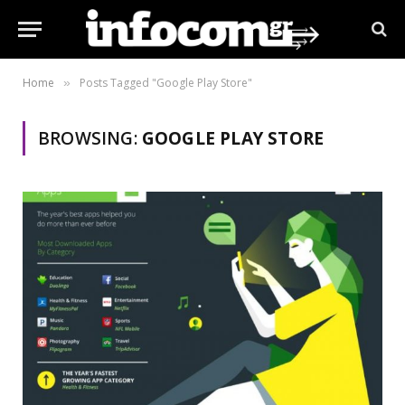
Home
Posts Tagged "Google Play Store"
»
BROWSING:
GOOGLE PLAY STORE