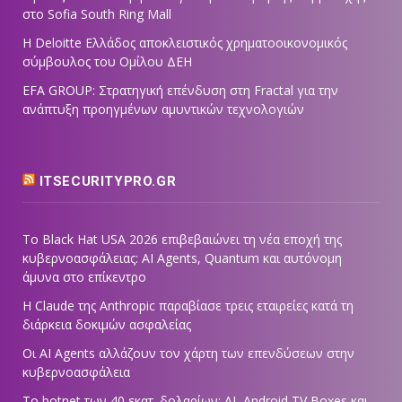
στο Sofia South Ring Mall
Η Deloitte Ελλάδος αποκλειστικός χρηματοοικονομικός
σύμβουλος του Ομίλου ΔΕΗ
EFA GROUP: Στρατηγική επένδυση στη Fractal για την
ανάπτυξη προηγμένων αμυντικών τεχνολογιών
ITSECURITYPRO.GR
Το Black Hat USA 2026 επιβεβαιώνει τη νέα εποχή της
κυβερνοασφάλειας: AI Agents, Quantum και αυτόνομη
άμυνα στο επίκεντρο
Η Claude της Anthropic παραβίασε τρεις εταιρείες κατά τη
διάρκεια δοκιμών ασφαλείας
Οι AI Agents αλλάζουν τον χάρτη των επενδύσεων στην
κυβερνοασφάλεια
Το botnet των 40 εκατ. δολαρίων: AI, Android TV Boxes και