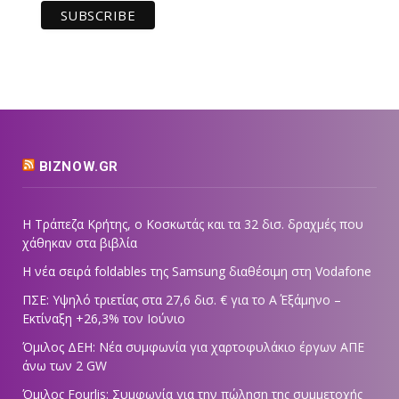
BIZNOW.GR
Η Τράπεζα Κρήτης, ο Κοσκωτάς και τα 32 δισ. δραχμές που
χάθηκαν στα βιβλία
Η νέα σειρά foldables της Samsung διαθέσιμη στη Vodafone
ΠΣΕ: Υψηλό τριετίας στα 27,6 δισ. € για το Α΄ Εξάμηνο –
Εκτίναξη +26,3% τον Ιούνιο
Όμιλος ΔΕΗ: Νέα συμφωνία για χαρτοφυλάκιο έργων ΑΠΕ
άνω των 2 GW
Όμιλος Fourlis: Συμφωνία για την πώληση της συμμετοχής