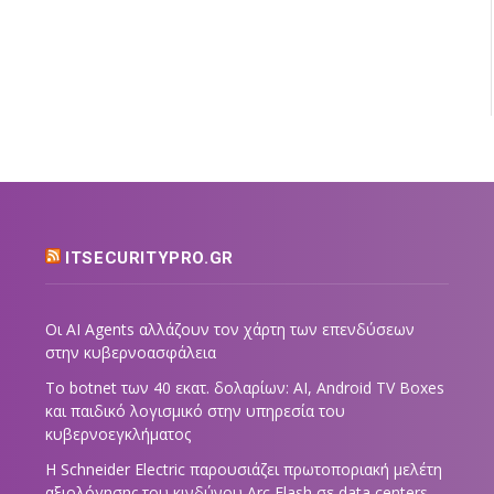
ITSECURITYPRO.GR
Οι AI Agents αλλάζουν τον χάρτη των επενδύσεων
στην κυβερνοασφάλεια
Το botnet των 40 εκατ. δολαρίων: AI, Android TV Boxes
και παιδικό λογισμικό στην υπηρεσία του
κυβερνοεγκλήματος
Η Schneider Electric παρουσιάζει πρωτοποριακή μελέτη
αξιολόγησης του κινδύνου Arc Flash σε data centers