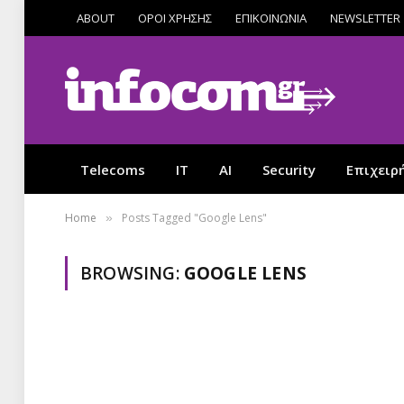
ABOUT
ΟΡΟΙ ΧΡΗΣΗΣ
ΕΠΙΚΟΙΝΩΝΙΑ
NEWSLETTER
Telecoms
IT
AI
Security
Επιχειρ
Home
Posts Tagged "Google Lens"
»
BROWSING:
GOOGLE LENS