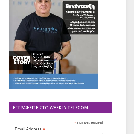
ΕΓΓΡΑΦΕΊΤΕ ΣΤΟ WEEKLY TELECOM
*
indicates required
*
Email Address