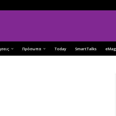
ήσεις
Πρόσωπα
Today
SmartTalks
eMag