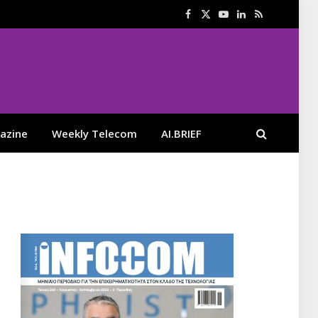
Facebook
X
YouTube
LinkedIn
RSS
(Twitter)
azine
Weekly Telecom
AI.BRIEF