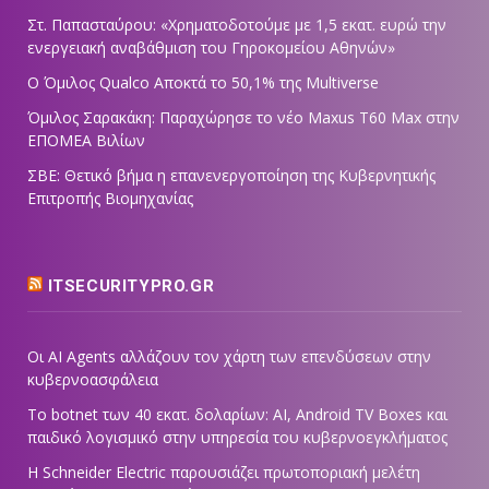
Στ. Παπασταύρου: «Χρηματοδοτούμε με 1,5 εκατ. ευρώ την
ενεργειακή αναβάθμιση του Γηροκομείου Αθηνών»
Ο Όμιλος Qualco Αποκτά το 50,1% της Multiverse
Όμιλος Σαρακάκη: Παραχώρησε το νέο Maxus T60 Max στην
ΕΠΟΜΕΑ Βιλίων
ΣΒΕ: Θετικό βήμα η επανενεργοποίηση της Κυβερνητικής
Επιτροπής Βιομηχανίας
ITSECURITYPRO.GR
Οι AI Agents αλλάζουν τον χάρτη των επενδύσεων στην
κυβερνοασφάλεια
Το botnet των 40 εκατ. δολαρίων: AI, Android TV Boxes και
παιδικό λογισμικό στην υπηρεσία του κυβερνοεγκλήματος
Η Schneider Electric παρουσιάζει πρωτοποριακή μελέτη