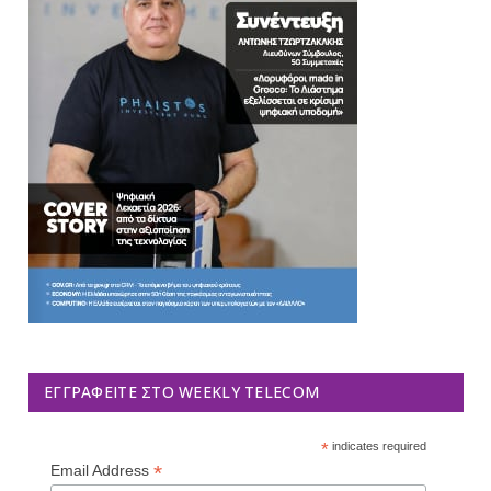
ΕΓΓΡΑΦΕΊΤΕ ΣΤΟ WEEKLY TELECOM
*
indicates required
*
Email Address