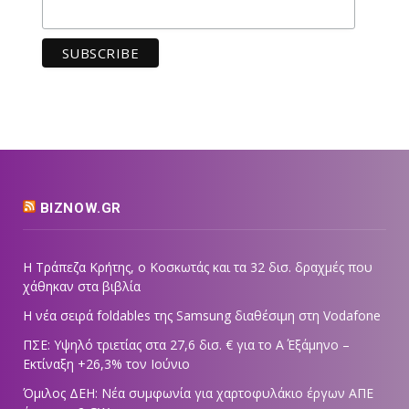
BIZNOW.GR
Η Τράπεζα Κρήτης, ο Κοσκωτάς και τα 32 δισ. δραχμές που
χάθηκαν στα βιβλία
Η νέα σειρά foldables της Samsung διαθέσιμη στη Vodafone
ΠΣΕ: Υψηλό τριετίας στα 27,6 δισ. € για το Α΄ Εξάμηνο –
Εκτίναξη +26,3% τον Ιούνιο
Όμιλος ΔΕΗ: Νέα συμφωνία για χαρτοφυλάκιο έργων ΑΠΕ