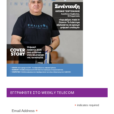
ΕΓΓΡΑΦΕΊΤΕ ΣΤΟ WEEKLY TELECOM
*
indicates required
*
Email Address