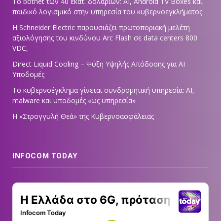
Το botnet των 40 εκατ. δολαρίων: AI, Android TV Boxes και
παιδικό λογισμικό στην υπηρεσία του κυβερνοεγκλήματος
Η Schneider Electric παρουσιάζει πρωτοποριακή μελέτη
αξιολόγησης του κινδύνου Arc Flash σε data centers 800
VDC,
Direct Liquid Cooling – Ψύξη Υψηλής Απόδοσης για AI
Υποδομές
Το κυβερνοέγκλημα γίνεται συνδρομητική υπηρεσία: AI,
malware και υποδομές «ως υπηρεσία»
Η «Στρογγυλή Θεά» της Κυβερνοασφάλειας
INFOCOM TODAY