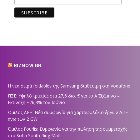
BIZNOW.GR
Η νέα σειρά foldables της Samsung διαθέσιμη στη Vodafone
ΠΣΕ: Υψηλό τριετίας στα 27,6 δισ. € για το Α΄ Εξάμηνο –
Εκτίναξη +26,3% τον Ιούνιο
Όμιλος ΔΕΗ: Νέα συμφωνία για χαρτοφυλάκιο έργων ΑΠΕ
άνω των 2 GW
Όμιλος Fourlis: Συμφωνία για την πώληση της συμμετοχής
στο Sofia South Ring Mall