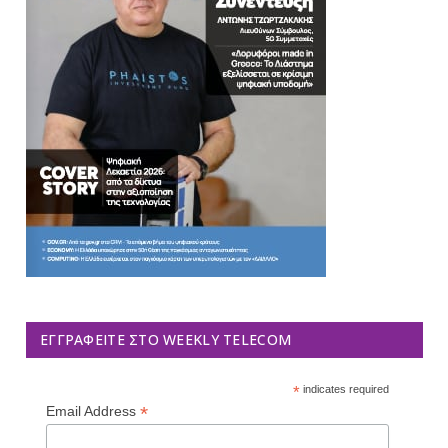
ΕΓΓΡΑΦΕΊΤΕ ΣΤΟ WEEKLY TELECOM
*
indicates required
*
Email Address