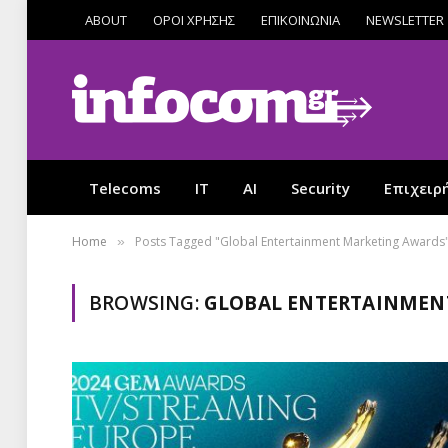
ABOUT
ΟΡΟΙ ΧΡΗΣΗΣ
ΕΠΙΚΟΙΝΩΝΙΑ
NEWSLETTER
Telecoms
IT
AI
Security
Επιχειρ
Home
Posts Tagged "Global Entertainment Marketing Awards
»
BROWSING:
GLOBAL ENTERTAINMEN