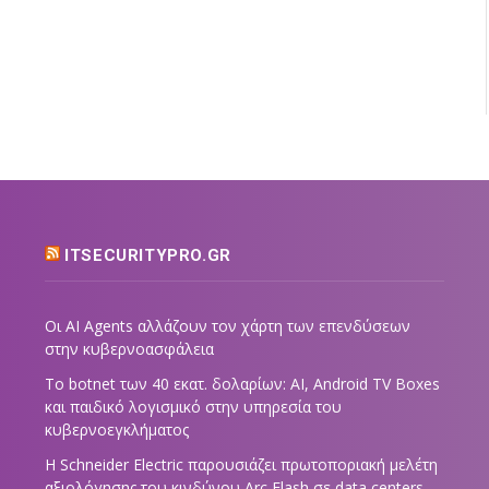
ITSECURITYPRO.GR
Οι AI Agents αλλάζουν τον χάρτη των επενδύσεων
στην κυβερνοασφάλεια
Το botnet των 40 εκατ. δολαρίων: AI, Android TV Boxes
και παιδικό λογισμικό στην υπηρεσία του
κυβερνοεγκλήματος
Η Schneider Electric παρουσιάζει πρωτοποριακή μελέτη
αξιολόγησης του κινδύνου Arc Flash σε data centers