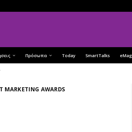
ήσεις
Πρόσωπα
Today
SmartTalks
eMag
"
T MARKETING AWARDS