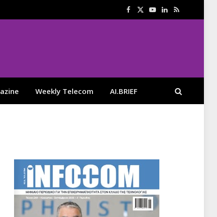
Facebook
X
YouTube
LinkedIn
RSS
(Twitter)
azine
Weekly Telecom
AI.BRIEF