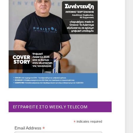
ΕΓΓΡΑΦΕΊΤΕ ΣΤΟ WEEKLY TELECOM
*
indicates required
*
Email Address