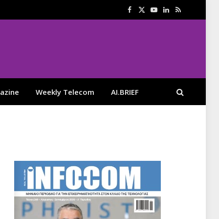
Facebook
X
YouTube
LinkedIn
RSS
(Twitter)
azine
Weekly Telecom
AI.BRIEF