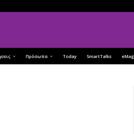
ήσεις
Πρόσωπα
Today
SmartTalks
eMag