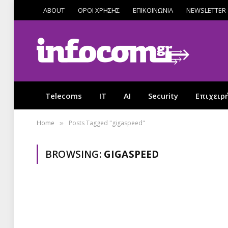
ABOUT
ΟΡΟΙ ΧΡΗΣΗΣ
ΕΠΙΚΟΙΝΩΝΙΑ
NEWSLETTER
Telecoms
IT
AI
Security
Επιχειρ
Home
Posts Tagged "gigaspeed"
»
BROWSING:
GIGASPEED