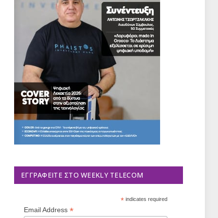
ΕΓΓΡΑΦΕΊΤΕ ΣΤΟ WEEKLY TELECOM
*
indicates required
*
Email Address