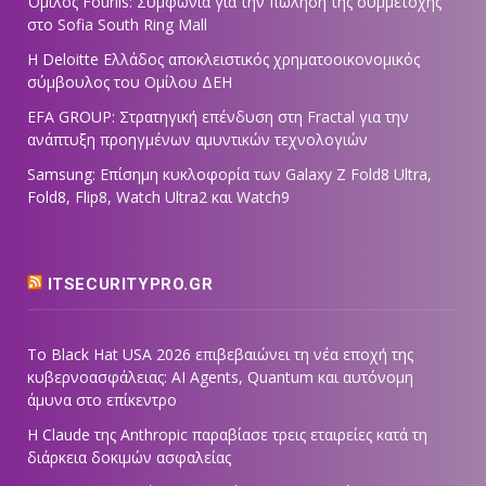
Όμιλος Fourlis: Συμφωνία για την πώληση της συμμετοχής
στο Sofia South Ring Mall
Η Deloitte Ελλάδος αποκλειστικός χρηματοοικονομικός
σύμβουλος του Ομίλου ΔΕΗ
EFA GROUP: Στρατηγική επένδυση στη Fractal για την
ανάπτυξη προηγμένων αμυντικών τεχνολογιών
Samsung: Επίσημη κυκλοφορία των Galaxy Z Fold8 Ultra,
Fold8, Flip8, Watch Ultra2 και Watch9
ITSECURITYPRO.GR
Το Black Hat USA 2026 επιβεβαιώνει τη νέα εποχή της
κυβερνοασφάλειας: AI Agents, Quantum και αυτόνομη
άμυνα στο επίκεντρο
Η Claude της Anthropic παραβίασε τρεις εταιρείες κατά τη
διάρκεια δοκιμών ασφαλείας