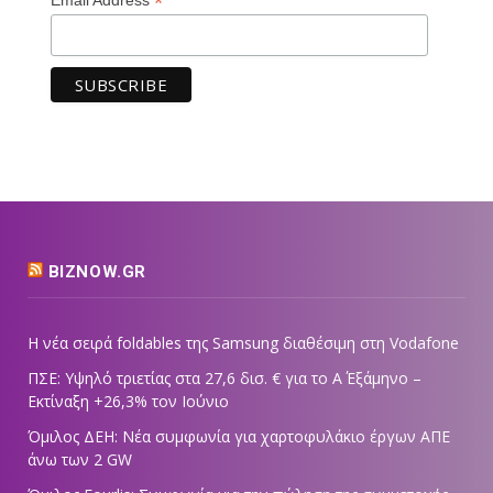
*
BIZNOW.GR
Η νέα σειρά foldables της Samsung διαθέσιμη στη Vodafone
ΠΣΕ: Υψηλό τριετίας στα 27,6 δισ. € για το Α΄ Εξάμηνο –
Εκτίναξη +26,3% τον Ιούνιο
Όμιλος ΔΕΗ: Νέα συμφωνία για χαρτοφυλάκιο έργων ΑΠΕ
άνω των 2 GW