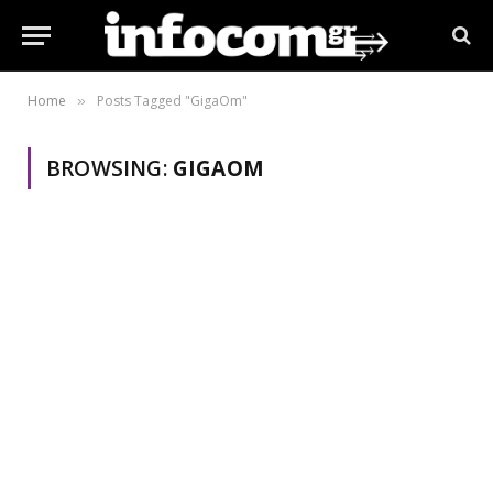
Home
Posts Tagged "GigaOm"
»
BROWSING:
GIGAOM